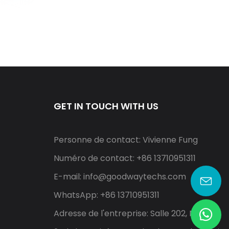
GET IN TOUCH WITH US
Personne de contact: Vivienne Fung
Numéro de contact: +86 13710951311
E-mail:
info@goodwaytechs.com
WhatsApp: +86 13710951311
Adresse de l'entreprise: Salle 202, North A,