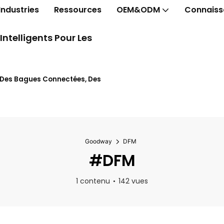
Industries
Ressources
OEM&ODM
Connaiss
telligents Pour Les
t Des Bagues Connectées, Des
Goodway
DFM
#DFM
1 contenu
142 vues