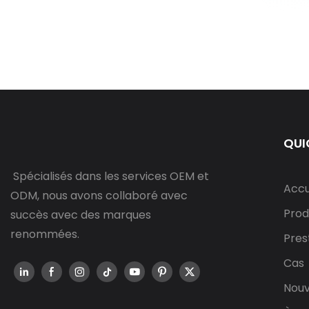
QUI
Spécialisés dans les services OEM et
Accu
ODM, nous avons collaboré avec
Prod
succès avec des marques
renommées.
Pres
Cas
Nouv