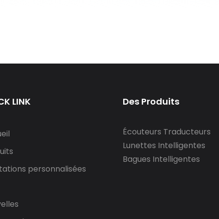
CK LINK
Des Produits
Écouteurs Traducteurs
eil
Lunettes Intelligentes
uits
Bagues Intelligentes
tations personnalisées
elles