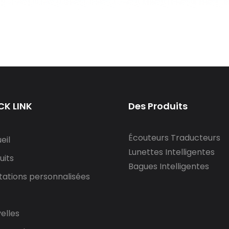
CK LINK
Des Produits
Écouteurs Traducteurs
eil
Lunettes Intelligentes
uits
Bagues Intelligentes
tations personnalisées
elles