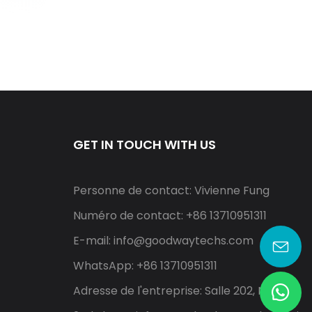
GET IN TOUCH WITH US
Personne de contact: Vivienne Fung
Numéro de contact: +86 13710951311
E-mail:
info@goodwaytechs.com
WhatsApp: +86 13710951311
Adresse de l'entreprise: Salle 202, North A,