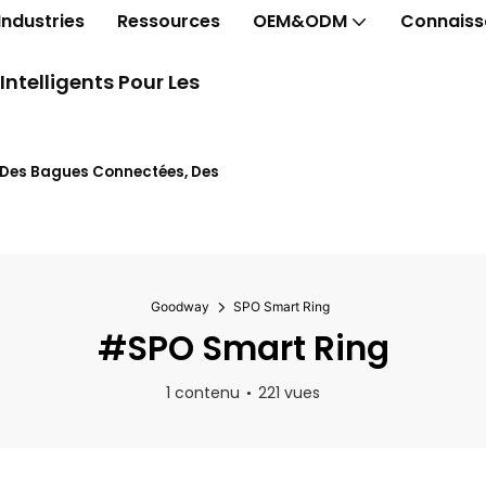
Industries
Ressources
OEM&ODM
Connaiss
telligents Pour Les
t Des Bagues Connectées, Des
Goodway
SPO Smart Ring
#SPO Smart Ring
1 contenu
221 vues