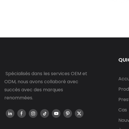
QUI
Spécialisés dans les services OEM et
Accu
ODM, nous avons collaboré avec
Prod
succès avec des marques
renommées.
Pres
Cas
Nouv