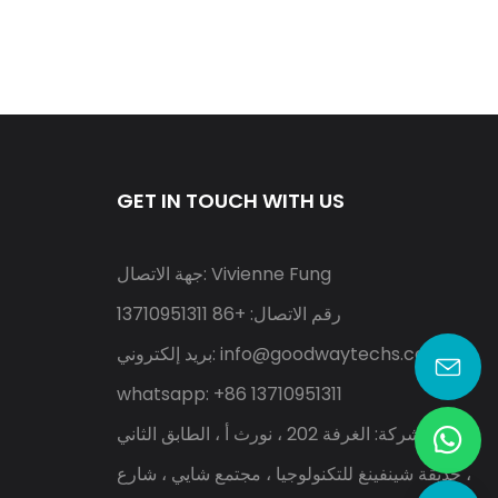
GET IN TOUCH WITH US
جهة الاتصال: Vivienne Fung
رقم الاتصال: +86 13710951311
info@goodwaytechs.com
بريد إلكتروني:
whatsapp: +86 13710951311
عنوان الشركة: الغرفة 202 ، نورث أ ، الطابق الثاني
، حديقة شينفينغ للتكنولوجيا ، مجتمع شايي ، شارع