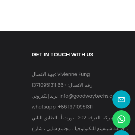
GET IN TOUCH WITH US
جهة الاتصال: Vivienne Fung
رقم الاتصال: +86 13710951311
info@goodwaytechs.com
بريد إلكتروني:
whatsapp: +86 13710951311
عنوان الشركة: الغرفة 202 ، نورث أ ، الطابق الثاني
، حديقة شينفينغ للتكنولوجيا ، مجتمع شايي ، شارع