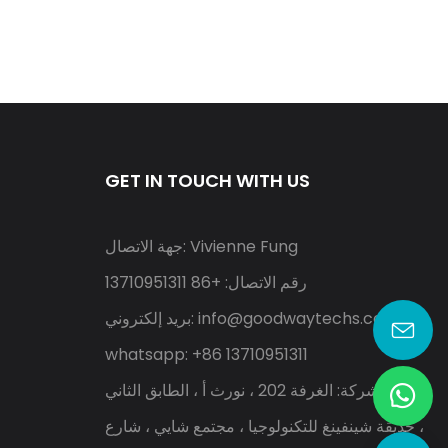
GET IN TOUCH WITH US
جهة الاتصال: Vivienne Fung
رقم الاتصال: +86 13710951311
info@goodwaytechs.com
بريد إلكتروني:
whatsapp: +86 13710951311
عنوان الشركة: الغرفة 202 ، نورث أ ، الطابق الثاني
، حديقة شينفينغ للتكنولوجيا ، مجتمع شايي ، شارع