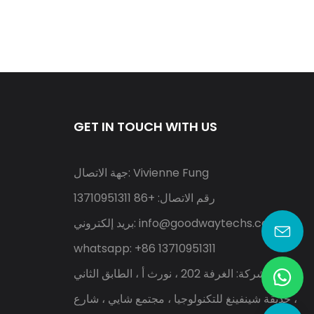
GET IN TOUCH WITH US
جهة الاتصال: Vivienne Fung
رقم الاتصال: +86 13710951311
info@goodwaytechs.com
بريد إلكتروني:
whatsapp: +86 13710951311
عنوان الشركة: الغرفة 202 ، نورث أ ، الطابق الثاني
، حديقة شينفينغ للتكنولوجيا ، مجتمع شايي ، شارع