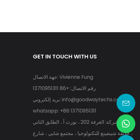
GET IN TOUCH WITH US
جهة الاتصال: Vivienne Fung
رقم الاتصال: +86 13710951311
info@goodwaytechs.com
بريد إلكتروني:
whatsapp: +86 13710951311
عنوان الشركة: الغرفة 202 ، نورث أ ، الطابق الثاني
، حديقة شينفينغ للتكنولوجيا ، مجتمع شايي ، شارع