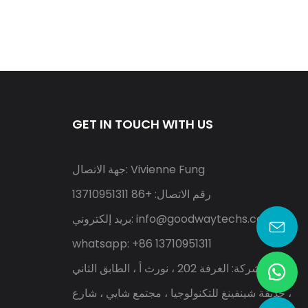
GET IN TOUCH WITH US
جهة الاتصال: Vivienne Fung
رقم الاتصال: +86 13710951311
info@goodwaytechs.com
بريد إلكتروني:
whatsapp: +86 13710951311
عنوان الشركة: الغرفة 202 ، نورث أ ، الطابق الثاني
، حديقة شينفينغ للتكنولوجيا ، مجتمع شايي ، شارع