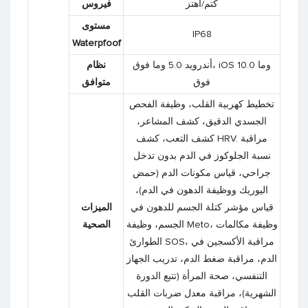
كتم/اهتز
فيروس
مستوى
IP68
Waterpfoof
أندرويد 5.0 وما فوق، iOS 10.0 وما
نظام
فوق
متوافق
تخطيط كهربية القلب، وظيفة الفحص
الجسدي الدقيق، كشف المشاعر،
كشف التعب، كشف HRV. مراقبة
نسبة الجلوكوز في الدم بدون تدخل
جراحي، قياس مكونات الدم (حمض
اليوريك ووظيفة الدهون في الدم)،
قياس مؤشر كتلة الجسم للدهون في
الميزات
الجسم، وظيفة Meto، وظيفة مكالمات
الصحية
الطوارئ SOS، مراقبة الأكسجين في
الدم، مراقبة ضغط الدم، تدريب الجهاز
التنفسي، صحة المرأة (تتبع الدورة
الشهرية)، مراقبة معدل ضربات القلب