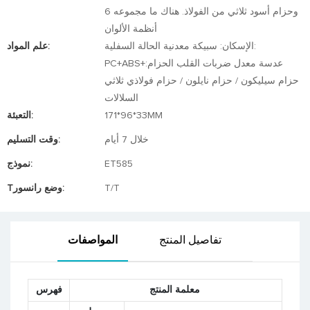
وحزام أسود ثلاثي من الفولاذ. هناك ما مجموعه 6
أنظمة الألوان
الإسكان: سبيكة معدنية الحالة السفلية:
علم المواد:
PC+ABS+عدسة معدل ضربات القلب الحزام:
حزام سيليكون / حزام نايلون / حزام فولاذي ثلاثي
السلالات
171*96*33MM
التعبئة:
خلال 7 أيام
وقت التسليم:
ET585
نموذج:
T/T
Tوضع رانسور:
تفاصيل المنتج
المواصفات
معلمة المنتج
فهرس