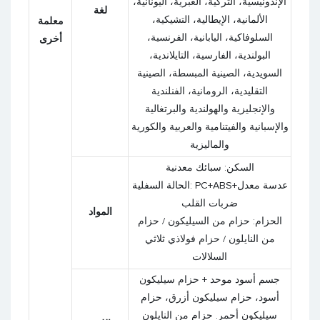
الإندونيسية، التركية، العبرية، اليونانية،
لغة
الألمانية، الإيطالية، التشيكية،
معلمة
السلوفاكية، اليابانية، الفرنسية،
أخرى
البولندية، الفارسية، التايلاندية،
السويدية، الصينية المبسطة، الصينية
التقليدية، الرومانية، الفنلندية
والإنجليزية والهولندية والبرتغالية
والإسبانية والفيتنامية والعربية والكورية
والماليزية
السكن: سبائك معدنية
الحالة السفلية: PC+ABS+عدسة معدل
ضربات القلب
المواد
الحزام: حزام من السيليكون / حزام
من النايلون / حزام فولاذي ثلاثي
السلالات
جسم أسود موحد + حزام سيليكون
أسود، حزام سيليكون أزرق، حزام
سيليكون أحمر. حزام من النايلون