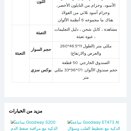
اللون
الأسود، وحزام من النايلون الأخضر،
وحزام أسود ثلاثي من الفولاذ.
هناك ما مجموعه 6 أنظمة الألوان.
مشاهدة ، كابل شحن ، دليل التعليمات
التعبئة
، عبوة تعبئة
260*46.5*11 مللي متر (الطول
حجم السوار
والعرض والارتفاع)
التعبئة
الصندوق الخارجي: 50 قطعة
حجم صندوق الألوان: 171*96*33 مللي
بوكس سزي
متر
مزيد من الخيارات