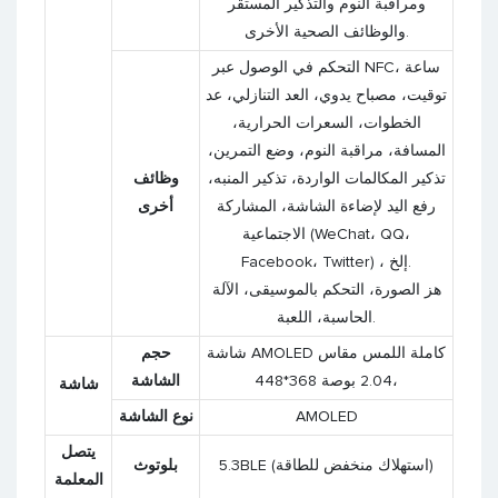
ومراقبة النوم والتذكير المستقر
والوظائف الصحية الأخرى.
التحكم في الوصول عبر NFC، ساعة
توقيت، مصباح يدوي، العد التنازلي، عد
الخطوات، السعرات الحرارية،
المسافة، مراقبة النوم، وضع التمرين،
تذكير المكالمات الواردة، تذكير المنبه،
وظائف
رفع اليد لإضاءة الشاشة، المشاركة
أخرى
الاجتماعية (WeChat، QQ،
Facebook، Twitter) ، إلخ.
هز الصورة، التحكم بالموسيقى، الآلة
الحاسبة، اللعبة.
شاشة AMOLED كاملة اللمس مقاس
حجم
2.04 بوصة 368*448،
الشاشة
شاشة
AMOLED
نوع الشاشة
يتصل
5.3BLE (استهلاك منخفض للطاقة)
بلوتوث
المعلمة