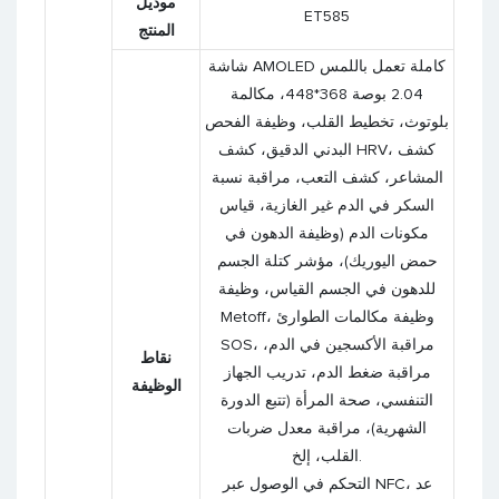
موديل
ET585
المنتج
شاشة AMOLED كاملة تعمل باللمس
2.04 بوصة 368*448، مكالمة
بلوتوث، تخطيط القلب، وظيفة الفحص
البدني الدقيق، كشف HRV، كشف
المشاعر، كشف التعب، مراقبة نسبة
السكر في الدم غير الغازية، قياس
مكونات الدم (وظيفة الدهون في
حمض اليوريك)، مؤشر كتلة الجسم
للدهون في الجسم القياس، وظيفة
Metoff، وظيفة مكالمات الطوارئ
SOS، مراقبة الأكسجين في الدم،
نقاط
مراقبة ضغط الدم، تدريب الجهاز
الوظيفة
التنفسي، صحة المرأة (تتبع الدورة
الشهرية)، مراقبة معدل ضربات
القلب، إلخ.
التحكم في الوصول عبر NFC، عد