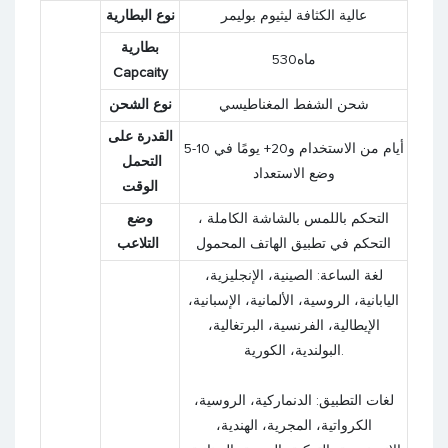
عالية الكثافة ليثيوم بوليمر
نوع البطارية
بطارية
ماه530
Capcaity
شحن الشفط المغناطيسي
نوع الشحن
القدرة على
5-10 أيام من الاستخدام و20+ يومًا في
التحمل
وضع الاستعداد
الوقت
التحكم باللمس بالشاشة الكاملة ،
وضع
التحكم في تطبيق الهاتف المحمول
التلاعب
لغة الساعة: الصينية، الإنجليزية،
اليابانية، الروسية، الألمانية، الإسبانية،
الإيطالية، الفرنسية، البرتغالية،
البولندية، الكورية.
لغات التطبيق: الدنماركية، الروسية،
الكرواتية، المجرية، الهندية،