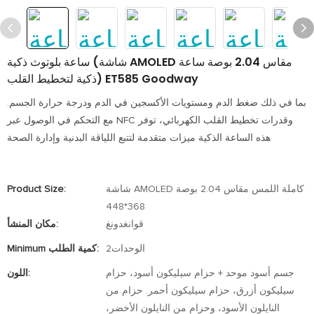
ساعة بلوتوث ذكية (شاشة AMOLED مقاس 2.04 بوصة ساعة
ذكية لتخطيط القلب) ET585 Goodway
بما في ذلك ضغط الدم ومستويات الأكسجين في الدم ودرجة حرارة الجسم.
مع التحكم في الوصول عبر NFC وقدرات تخطيط القلب الكهربائي، توفر
هذه الساعة الذكية ميزات متقدمة لتتبع اللياقة البدنية وإدارة الصحة
شاشة AMOLED كاملة اللمس مقاس 2.04 بوصة
Product Size:
368*448
قوانغدونغ
مكان المنشأ:
الوحدات2
Minimum كمية الطلب:
جسم أسود موحد + حزام سيليكون أسود، حزام
اللون:
سيليكون أزرق، حزام سيليكون أحمر. حزام من
النايلون الأسود، وحزام من النايلون الأخضر،