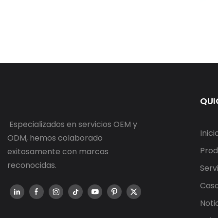
QUI
Especializados en servicios OEM y
Inici
ODM, hemos colaborado
Prod
exitosamente con marcas
reconocidas.
Serv
Cas
Noti