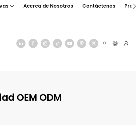
ivas
Acerca de Nosotros
Contáctenos
Preg
lidad OEM ODM