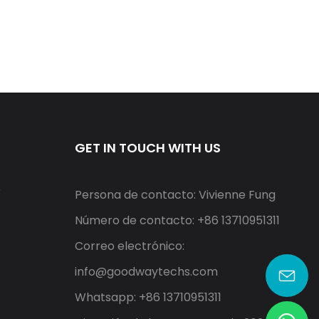
GET IN TOUCH WITH US
r
Persona de contacto: Vivienne Fung
Número de contacto: +86 13710951311
Correo electrónico:
info@goodwaytechs.com
Whatsapp: +86 13710951311