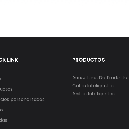
CK LINK
PRODUCTOS
Auriculares De Traducto
o
Gafas Inteligentes
uctos
Anillos Inteligentes
icios personalizados
os
cias