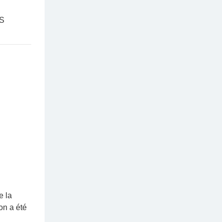
.
e la
on a été