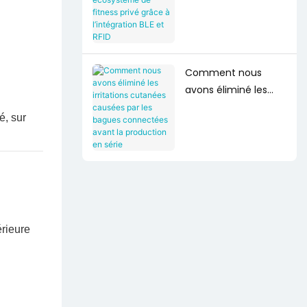
Création d’un
écosystème de
fitness privé grâce à
l’intégration BLE et
RFID
Comment nous
avons éliminé les
irritations cutanées
causées par les
bagues connectées
avant la production
en série
érieure