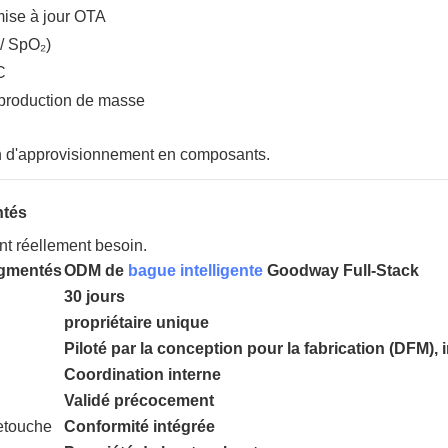
ise à jour OTA
/ SpO₂)
C
a production de masse
n d'approvisionnement en composants.
ntés
nt réellement besoin.
agmentés
ODM de
bague intelligente
Goodway Full-Stack
30 jours
propriétaire unique
Piloté par la conception pour la fabrication (DFM), 
Coordination interne
Validé précocement
etouche
Conformité intégrée