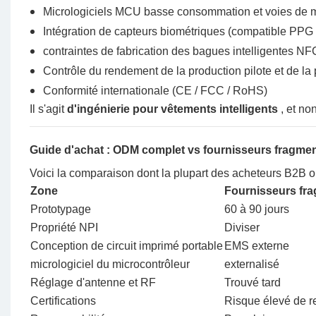
Micrologiciels MCU basse consommation et voies de m
Intégration de capteurs biométriques (compatible PPG 
contraintes de fabrication des bagues intelligentes NF
Contrôle du rendement de la production pilote et de l
Conformité internationale (CE / FCC / RoHS)
Il s'agit
d'ingénierie pour vêtements intelligents
, et no
Guide d'achat : ODM complet vs fournisseurs fragme
Voici la comparaison dont la plupart des acheteurs B2B o
Zone
Fournisseurs fr
Prototypage
60 à 90 jours
Propriété NPI
Diviser
Conception de circuit imprimé portable
EMS externe
micrologiciel du microcontrôleur
externalisé
Réglage d'antenne et RF
Trouvé tard
Certifications
Risque élevé de r