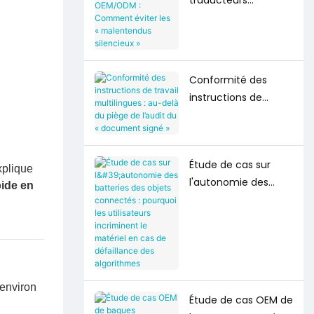
traducteurs
OEM/ODM :
Comment éviter les
« malentendus
silencieux »
Conformité des
instructions de
travail multilingues :
au-delà du piège de
l’audit du
Étude de cas sur
« document signé »
xplique
l'autonomie des
ide en
batteries des objets
connectés :
pourquoi les
utilisateurs
incriminent le
matériel en cas de
'environ
Étude de cas OEM de
défaillance des