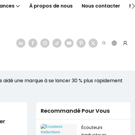
ances
À propos de nous
Nous contacter
F
aidé une marque à se lancer 30 % plus rapidement
Recommandé Pour Vous
r 
Écouteurs