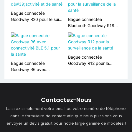
Bague connectée
Goodway R20 pour le suivi
Bague connectée
d'activité et de santé
Bluetooth Goodway R18
pour la surveillance de la
santé
Bague connectée
Bague connectée
Goodway R12 pour la
Goodway R6 avec
surveillance de la santé
connectivité BLE 5.1 ​​pour
la santé
Contactez-Nous
Laissez simplement votre email ou votre numéro de téléphone
dans le formulaire de contact afin que nous puissions vous
envoyer un devis gratuit pour notre large gamme de modèles !