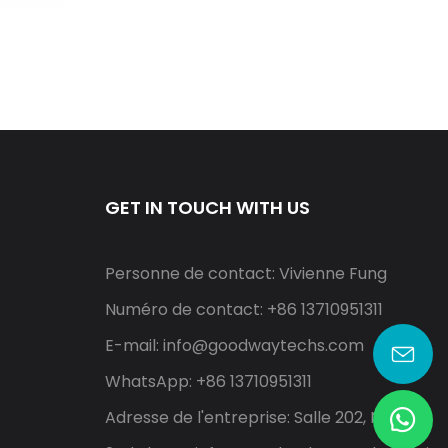
GET IN TOUCH WITH US
Personne de contact: Vivienne Fung
Numéro de contact: +86 13710951311
E-mail:
info@goodwaytechs.com
WhatsApp: +86 13710951311
Adresse de l'entreprise: Salle 202, North A,