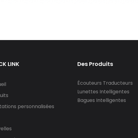
CK LINK
Des Produits
Écouteurs Traducteurs
eil
Lunettes Intelligentes
uits
Bagues Intelligentes
tations personnalisées
elles