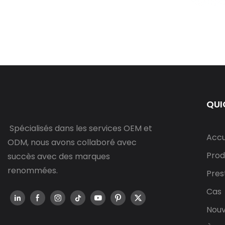
QUI
Spécialisés dans les services OEM et
Accu
ODM, nous avons collaboré avec
Prod
succès avec des marques
renommées.
Pres
Cas
Nouv