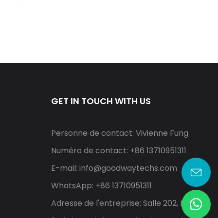
GET IN TOUCH WITH US
Personne de contact: Vivienne Fung
Numéro de contact: +86 13710951311
E-mail:
info@goodwaytechs.com
WhatsApp: +86 13710951311
Adresse de l'entreprise: Salle 202, North A,