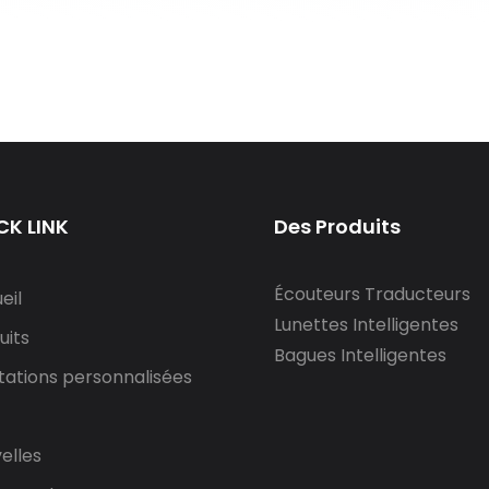
CK LINK
Des Produits
Écouteurs Traducteurs
eil
Lunettes Intelligentes
uits
Bagues Intelligentes
tations personnalisées
elles