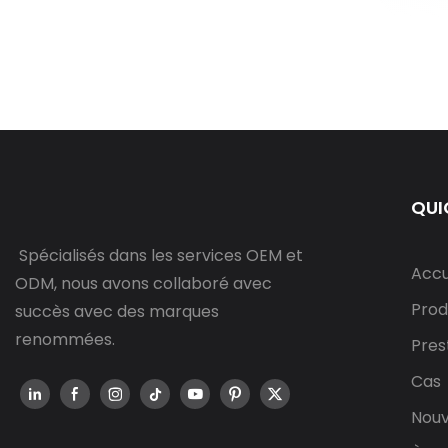
QUI
Spécialisés dans les services OEM et
Accu
ODM, nous avons collaboré avec
Prod
succès avec des marques
renommées.
Pres
Cas
Nouv