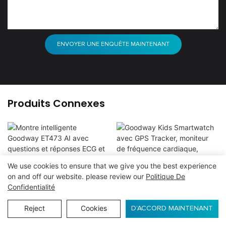
ENVOYER UNE ENQUÊTE MAINTENANT
Produits Connexes
We use cookies to ensure that we give you the best experience
Montre Intelligente
Goodway Kids
on and off our website. please review our
Politique De
Goodway ET473 AI Avec
Smartwatch Avec GPS
Confidentialité
Questions Et Réponses
Tracker, Moniteur De
Reject
Cookies
ENQUÊTE
D'ACCORD MAINTENANT
ECG Et IA
Fréquence Cardiaque,
Support De Carte SIM