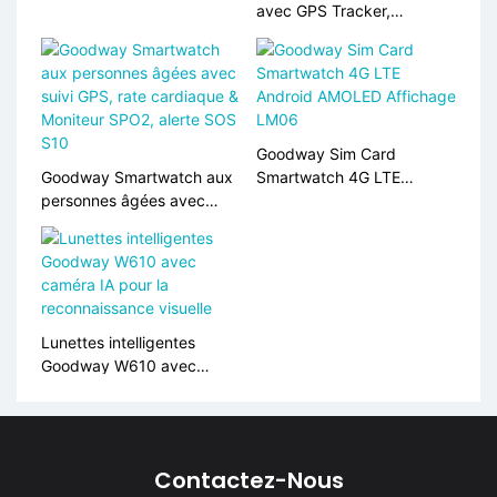
questions et réponses ECG
avec GPS Tracker,
et IA
moniteur de fréquence
cardiaque, support de
carte SIM S10
Goodway Sim Card
Goodway Smartwatch aux
Smartwatch 4G LTE
personnes âgées avec
Android AMOLED Affichage
suivi GPS, rate cardiaque &
LM06
Moniteur SPO2, alerte SOS
S10
Lunettes intelligentes
Goodway W610 avec
caméra IA pour la
reconnaissance visuelle
Contactez-Nous