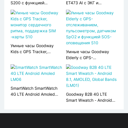
S200 с функцией
ET473 AI с ЭКГ и
мониторинга
искусственным
артериального давления
интеллектом, вопросы и
и ЭКГ
ответы
Умные часы Goodway
Kids с GPS Tracker,
Умные часы Goodway
монитор сердечного
Elderly с GPS-
ритма, поддержка SIM
отслеживанием,
-карты S10
пульсометром, датчиком
SpO2 и функцией SOS-
оповещения S10
SmartWatch SmartWatch
4G LTE Android Amoled
Goodway B2B 4G LTE
LM06
Smart Wwatch - Android
8.1, AMOLED, Global Bands
(LM01)