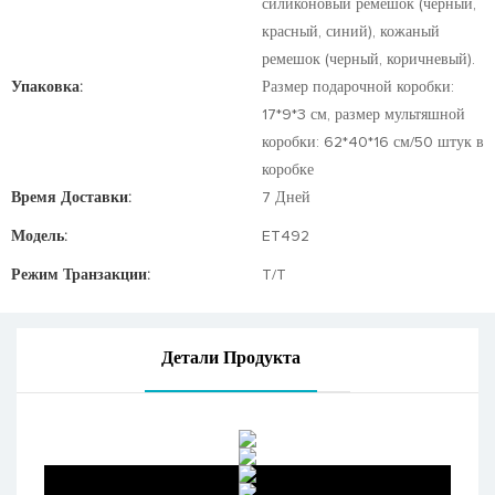
силиконовый ремешок (черный,
красный, синий), кожаный
ремешок (черный, коричневый).
Упаковка:
Размер подарочной коробки:
17*9*3 см, размер мультяшной
коробки: 62*40*16 см/50 штук в
коробке
Время Доставки:
7 Дней
Модель:
ET492
Режим Транзакции:
T/T
Детали Продукта