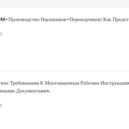
Производство Наушников-Переводчиков: Как Предотв
5
твие Требованиям К Многоязычным Рабочим Инструкциям
нными Документами».
8