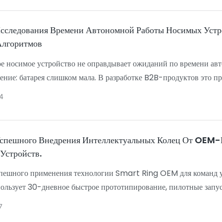
сследования Времени Автономной Работы Носимых Устро
Алгоритмов
е носимое устройство не оправдывает ожиданий по времени авт
ние: батарея слишком мала. В разработке B2B-продуктов это п
олее тяжелые батареи, более толстые корпуса или увеличивают
4
ледовании, посвященном времени автономной работы носимых ус
— с идентичным чипсетом, идентичными датчиками и идентичн
о противоположные отзывы пользователей. Один получил негат
спешного Внедрения Интеллектуальных Колец От OEM-П
звратов. Другой был высоко оценен за надежное и стабильное вр
Устройств.
ключалась не в аппаратной части. Это была стратегия алгоритма
пешного применения технологии Smart Ring OEM для команд 
еров по закупкам и владельцев продуктов это различие имеет з
ользует 30-дневное быстрое прототипирование, пилотные зап
 компонента, а системное решение, касающееся продукта , котор
ратить «слепые зоны» на складе в оперативные данные, необхо
7