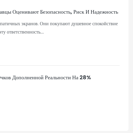
авцы Оценивают Безопасность, Риск И Надежность
импатичных экранов. Они покупают душевное спокойствие
ту ответственность.
о игрушечный товар.
себе:
Очков Дополненной Реальности На 28%