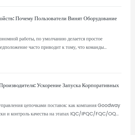
йств: Почему Пользователи Винят Оборудование
ономной работы, по умолчанию делается простое
редположение часто приводит к тому, что команды
 себестоимость комплектующих.
тройств, рассматривается другая реальность. Два
ым аккумулятором емкостью 300 мАч — получили
ивные отзывы о времени автономной работы и высокий
роизводителя: Ускорение Запуска Корпоративных
емя работы от батареи.
 и поведение выборки по умолчанию .
управления цепочками поставок: как компания Goodway
начение. Время автономной работы — это не выбор
уски и контроль качества на этапах IQC/IPQC/FQC/OQC,
ое напрямую влияет на его репутацию после запуска.
димые для принятия решений.