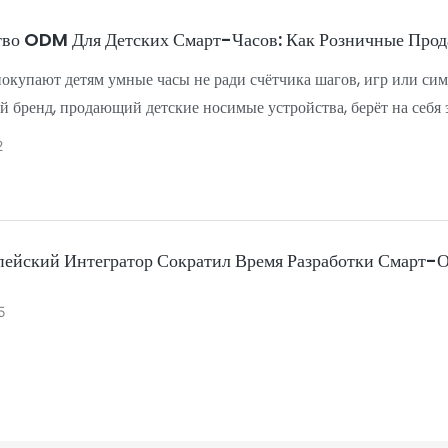
тво ODM Для Детских Смарт-Часов: Как Розничные Прод
окупают детям умные часы не ради счётчика шагов, игр или с
 бренд, продающий детские носимые устройства, берёт на себя э
телей B2B это означает, что детские смарт-часы — это не прост
2
онное устройство с управлением рисками, которое объединяет в 
ть батареи
определения местоположения
иальность данных
пейский Интегратор Сократил Время Разработки Смарт-
ть программного обеспечения
вие требованиям и документация
5