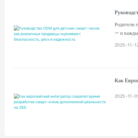
Руководс
Родители п
— и каждый
Для покупа
2025
11
1
Это электр
Безопаснос
Точность 
Конфиденц
Как Евро
Целостнос
Соответст
2025
11
0