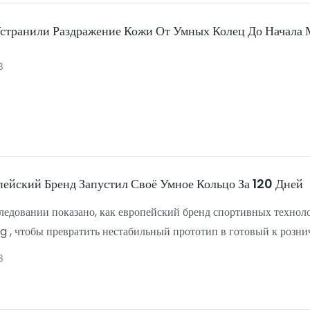
странили Раздражение Кожи От Умных Колец До Начала 
3
пейский Бренд Запустил Своё Умное Кольцо За 120 Дней
следовании показано, как европейский бренд спортивных техн
 , чтобы превратить нестабильный прототип в готовый к розни
 срок службы батареи и доходность 98,3% , и все это в течение 1
3