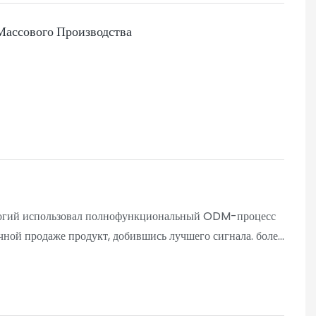
Массового Производства
ологий использовал полнофункциональный ODM-процесс
чной продаже продукт, добившись лучшего сигнала. более
20 дней .