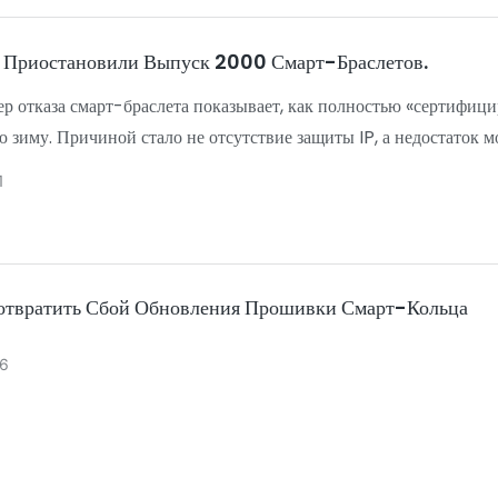
 Приостановили Выпуск 2000 Смарт-Браслетов.
р отказа смарт-браслета показывает, как полностью «сертифици
 зиму. Причиной стало не отсутствие защиты IP, а недостаток 
 Для B2B-покупателей это урок по управлению рисками при заку
1
отвратить Сбой Обновления Прошивки Смарт-Кольца
6