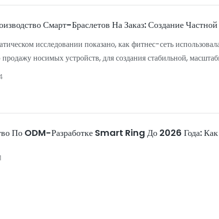
зводство Смарт-Браслетов На Заказ: Создание Частной
атическом исследовании показано, как фитнес-сеть использовал
 продажу носимых устройств, для создания стабильной, масшт
м SDK, передачей данных в реальном времени по протоколу BLE
4
тво По ODM-Разработке Smart Ring До 2026 Года: Как
1