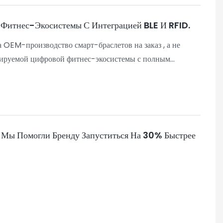
 Фитнес-Экосистемы С Интеграцией BLE И RFID.
а OEM-производство смарт-браслетов на заказ , а не
абируемой цифровой фитнес-экосистемы с полным
 и интеграцией RFID.
 Мы Помогли Бренду Запуститься На 30% Быстрее