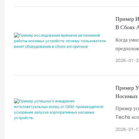
Пример И
В Сбоях 
Когда умно
предположе
выбирают б
2026
01
2
В этом исс
продукта 
совершенн
Пример У
процент во
Носимых 
Разница за
Пример ус
Для менедж
Techs исп
отдельного
чтобы прев
2026
01
1