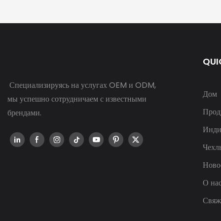
QUI
Специализируясь на услугах OEM и ODM,
Дом
мы успешно сотрудничаем с известными
Прод
брендами.
Инди
Чехл
Ново
О на
Свяж