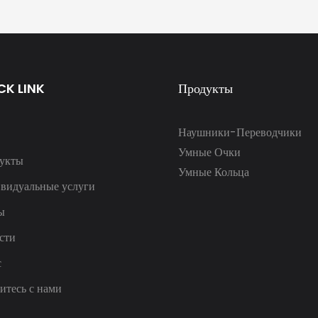
CK LINK
Продукты
Наушники-Переводчики
Умные Очки
укты
Умные Кольца
видуальные услуги
ы
сти
с
итесь с нами