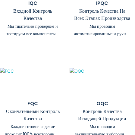
IQC
IPQC
предоставим
Входной Контроль
Контроль Качества На
готовый к выходу
Качества
Всех Этапах Производства
на рынок продукт.
Мы тщательно проверяем и
Мы проводим
тестируем все компоненты и
автоматизированные и ручные
сырье, прежде чем они
проверки на критически
поступят на нашу
важных этапах сборки, чтобы
производственную линию.
выявлять любые отклонения
на ранней стадии.
FQC
OQC
Окончательный Контроль
Контроль Качества
Качества
Исходящей Продукции
Каждое готовое изделие
Мы проводим
проходит 100% всестороннюю
заключительную выборочную