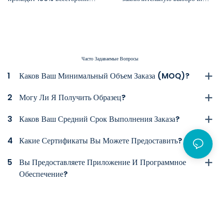
функциональную и
проверку на основе строгих
косметическую проверку.
планов выборочного контроля,
имитирующих опыт
конечного пользователя до
упаковки.
Часто Задаваемые Вопросы
1
Каков Ваш Минимальный Объем Заказа (MOQ)?
2
Могу Ли Я Получить Образец?
3
Каков Ваш Средний Срок Выполнения Заказа?
4
Какие Сертификаты Вы Можете Предоставить?
5
Вы Предоставляете Приложение И Программное
Обеспечение?