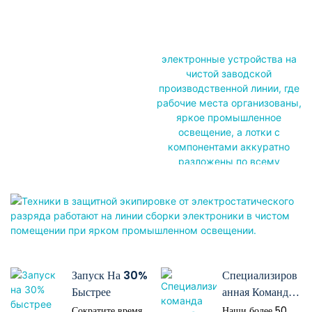
Запуск На 30%
Специализиров
Быстрее
Анная Команда
Разработчиков
Сократите время
Наши более 50