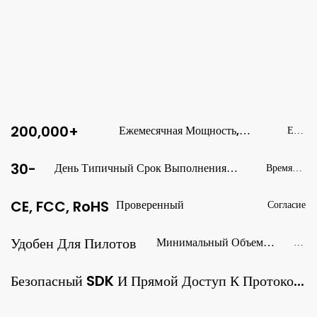
Мы Предоставляем Нашим Клиентам Отчеты По Контролю
Качества На Уровне Серийных Номеров Для Полной
Сквозной Прослеживаемости.
200,000+
Ежемесячная Мощность,
Емк
Масштабируемая Для Глобального
ость
Спроса
30-
День Типичный Срок Выполнения
Время
Массового Производства
выполнения
CE, FCC, RoHS
Проверенный
Согласие
Удобен Для Пилотов
Минимальный Объем
M
Заказа От 500 Единиц
O
Q
Безопасный SDK И Прямой Доступ К Протоколу