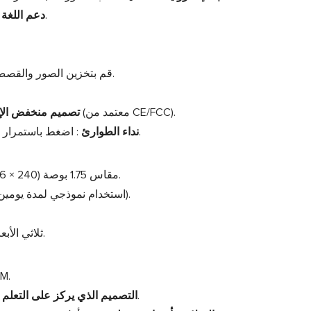
: الإنجليزية، الإسبانية، الفرنسية، العربية، الخ.
دعم اللغة
:قم بتخزين الصور والقصص والرسائل الصوتية.
: معدل امتصاص نوعي <1.6 واط/كجم (معتمد من CE/FCC).
تصميم منخفض الإ
: اضغط باستمرار على الزر الجانبي لمدة 3 ثوانٍ لتنبيه الوالدين.
نداء الطوارئ
: شاشة تعمل باللمس OGS مقاس 1.75 بوصة (240 × 296 بكسل).
: 700 مللي أمبير في الساعة Li-Po (استخدام نموذجي لمدة يومين).
: مستشعر G ثلاثي الأبعاد لتتبع النشاط.
: يعمل 
: يستبدل وقت الشاشة بالمحتوى التعليمي.
التصميم الذي يركز على التعلم أو