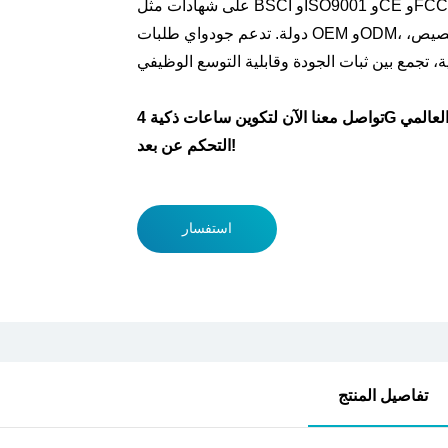
على شهادات مثل BSCI وISO9001 وCE وFCC وRoHS، وتحافظ على علاقات توريد طويلة الأمد في أكثر من ٧٠
دولة. تدعم جودواي طلبات OEM وODM، وتقدم خدمات في مجال إنتاج الساعات الذكية القابلة للتخصيص،
تواصل معنا الآن لتكوين ساعات ذكية 4G مزودة بنظام تحديد المواقع العالمي (GPS) مع تنبيهات SOS وميزات
التحكم عن بعد!
استفسار
تفاصيل المنتج