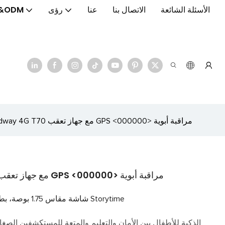
الأسئلة الشائعة
الاتصال بنا
عنا
رؤى
&ODM
ساعة ذكية للأطفال Goodway 4G T70 مع جهاز تعقب GPS <000000> مراقبة أبوية
ساعة ذكية للأطفال Goodway 4G T70 مع جهاز تعقب GPS <000000> مراقبة أبوية
شاشة مقاس 1.75 بوصة، بطارية 700 مللي أمبير، كاميرا <000000> ميزات Storytime