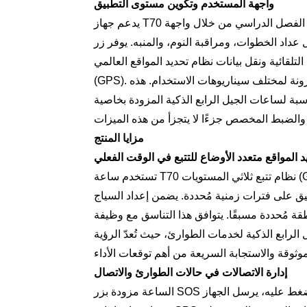
واجهة المستخدم وتكوين مستوى التطبيق
يدعم جهاز T70 إدارة قائمة جهات الاتصال، وحظر الرسائل النصية، وضبط وضع الفصل الدراسي من خلال واجهة
اد الخطوات، ومراقبة النوم، والمنبه. يوفر زر SOS
قائية ونقل بيانات نظام تحديد المواقع العالمي
(GPS). إلى جانب قفل الميزات عبر التطبيق، توفر هذه الوظائف بنية ومرونة لمختلف سيناريوهات الاستخدام. هذه
ت الجيل الرابع الذكية المزودة بخاصية SOS وساعات البلوتوث الذكية من تصنيع المعدات
مزايا المنتج
د المواقع متعدد الأوضاع للتتبع في الوقت الفعلي
تستخدم ساعة T70 نظام تتبع ثلاثي المستويات (GPS، LBS، WiFi) لتوفير بيانات الموقع بمرونة بناءً على البيئة.
بيق على فترات زمنية مُحددة. يضمن إعداد السياج
ة مُحددة مسبقًا. يتوافق هذا التناسق مع وظيفة
الرابع الذكية لخدمات الطوارئ، حيث تُعدّ الرؤية
إدارة الاتصالات في حالات الطوارئ والاتصال
الساعة مزودة بزر SOS مخصص، وتدعم الاتصال السريع في حالات الطوارئ. عند الضغط عليه، يرسل الجهاز