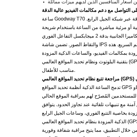
ى التواصل مع دعم مكالمات الفيديو عالية الدقة
ساعة Goodway T70 الذكية مزودة بكاميرات مزدوجة، وتدعم مكالمات الفيديو عالية الدقة عبر شبكة الجيل الرابع.
 مباشرة من الساعة باستخدام شريحة SIM صغيرة، دون الحاجة
إلى إقرانها بهاتف. تتيح الكاميرا الأمامية بدقة 0.3 ميجابكسل والكاميرا الجانبية بدقة 2 ميجابكسل التفاعل الفوري
والتقاط الصور. تضمن شاشة IPS مقاس 1.4 بوصة وضوحًا بصريًا للفيديو وتصفح القوائم والتحكم السريع. هذه
ودة بمكالمات الفيديو، والساعات الذكية المزودة
بتقنية البلوتوث ونظام تحديد المواقع العالمي (GPS)، حيث تجمع بين التواصل البصري ودعم الموقع في تصميم
مناسب للأطفال.
كي
تدمج الساعة الذكية أنظمة تحديد المواقع GPS وLBS وWiFi لتوفير دقة تحديد المواقع من مصادر متعددة. يمكن
للمستخدمين المُصرّح لهم بمراقبة الموقع الحالي
نة مع تنبيهات تلقائية عند تجاوز الحدود. يتوافق
دة بخاصية التتبع الفوري، وساعات الجيل الرابع
الذكية المزودة بنظام تحديد المواقع العالمي (GPS)، حيث تُعد الرؤية الثابتة ضرورية للمراقبة. يمكن للوالدين أو