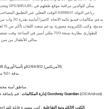
يدعم: مكالمات في
مدمج، 
مثالي للأطفال من سن 4 إلى 12 عامًا، يجمع بين الأمان والترفيه التعليمي
: يدعم FDD B1/B3/B5/B8 (آسيا/أوروبا) وB2/B4/B12 (الأمريكتين).
: GPS + WiFi + LBS بدقة <50 مترًا.
: مناطق آمنة مخصصة مع إشعارات دفع فورية.
(iOS/Android).
تطبيق Goodway Guardian
إدارة المكالمات
: قم بإضافة جه
: كتب مصورة قابلة للقراءة باللمس مع أكثر من 50 قصة محملة مسبقًا.
الكتب الإلكترونية التفاعلية