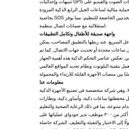
تنبيهات وإحداثيات GPS فورية إلى تطبيق الهاتف المحمول المرتبط. تقتصر ميزات مكالمات الصوت والفيديو على
ماية مثالية لساعات الجيل الرابع الذكية المزودة
بخاصية SOS وساعات بلوتوث بشعار مخصص، والمخصصة لمجموعات المستخدمين الخاضعة للتنظيم، مما يوفر
استقلالية مع ضمانات اتصال منظمة.
واجهة صديقة للأطفال وتكامل التطبيقات
 مناسبًا للتفاعل السريع. عند ربطها بالتطبيق المصاحب، يمكن
ال ساعات محددة أو تحديث جهات الاتصال. كما تم
مي. تعكس عناصر التحكم الذكية هذه أهمية الجهاز
 البلوتوث ونظام تحديد المواقع العالمي (GPS) وعروض الشركات المصنعة
معلومات عنا
تأسست شركة شنتشن جودواي للتكنولوجيا المحدودة عام ٢٠٠٩، وهي شركة متخصصة في تصنيع الأجهزة الذكية
ي التصميم والإنتاج. تشمل محفظتها ساعات ذكية، وأساور ذكية، ونظارات
 متنوعة، بما في ذلك الرعاية الصحية والتعليم
والمؤسسات. بمنشأة تبلغ مساحتها ٥٠٠٠ متر مربع، ويعمل بها أكثر من ٣٠٠ موظف، تدير جودواي عملياتها على
ًا إلى الاختبار والتعبئة والتغليف. الشركة حاصلة