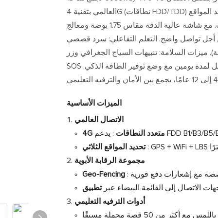
العالمي بتقنية 4G (نطاقات FDD/TDD) وتحديد المواقع GPS/WiFi/LBS، يمكن للوالدين مراقبة موقع طفلهم في
الوقت الفعلي عبر التطبيق المصاحب. مع شاشة عالية الدقة مقاس 1.75 بوصة ومعالج ASR8601 رباعي النواة،
ديو ثنائية الاتجاه: كاميرا أمامية بقدرة 30 وات من أجل تواصل واضح. التعلم التفاعلي: سرد قصصي
وكتب إلكترونية مصورة، ودعم متعدد اللغات (أكثر من 15 لغة). ميزات السلامة: تنبيهات السياج الجغرافي وزر
SOS للطوارئ. بطارية بسعة 700 مللي أمبير في الساعة: وقت تشغيل لمدة يومين مع وضع توفير الطاقة الذكي.
الميزات الأساسية
الاتصال العالمي
4G متعدد النطاقات
تحديد المواقع الثلاثي
مجموعة الرقابة الأبوية
Geo-Fencing
ات الاتصال إلى القائمة البيضاء عبر
أدوات الترفيه التعليمي