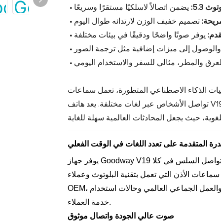
وث 5.3:
مريحة:
قدم:
 الاصطناعي المتطورة، تعمل سماعات Goodway V19 AI Translator على إعادة تعريف كيفية
تواصل الأشخاص عبر لغات مختلفة. يعد هاتف V19 مثاليًا للمسافرين ومستخدمي الأعمال وأي شخص يتطلع إلى
درة المتقدمة على تعدد اللغات في الوقت الفعلي
يوفر جهاز Goodway V19 ترجمة صوتية في الوقت الفعلي بأكثر من 150 لغة، مما يتيح التواصل السلس في كلا
ماعات الأذن التي تعمل بتقنية البلوتوث وعملاء
OEM، ويضمن دقة عالية ووقت استجابة مناسبين للمفاوضات التجارية والعمل الجماعي العالمي وحالات استخدام
خدمة العملاء.
صوت عالي الجودة واتصال موثوق