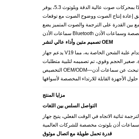
مزودًا بمحركات صوت عالية الدقة وبلوتوث 5.3، يوفر V19 تشغيلًا لاسلكيًا مستقرًا ومنخفض الكمون عبر أجهزة
توافق إعادة إنتاج الصوت ووضوح الصوت مع توقعات
درة على الترجمة والصوت المتميز يضع V19 في وضع فعال ضمن خطوط منتجات
تصميم متين وأداء عالي لنشر OEM
يدعم جهاز V19 ما يصل إلى 40 ساعة من التشغيل المشترك والاستعداد باستخدام علبة الشحن الخاصة به، مما
. صغير الحجم وقوي، تم تصميمه لتلبية متطلبات
التخصيص OEM/ODM—من العلامة التجارية إلى التعبئة والتغليف—مثالي للشركات التي تبحث عن سماعات أذن
مزايا المنتج
التواصل السلس بين اللغات
ثر من 150 لغة والترجمة ثنائية الاتجاه في الوقت الفعلي، يتيح جهاز V19 إمكانية التواصل بسهولة
قدرة تحمل طويلة مع اتصال موثوق