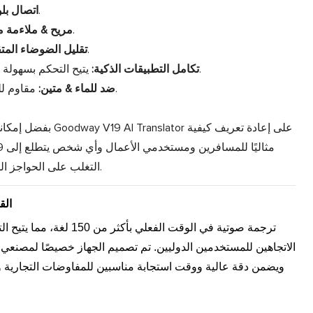
يضمن اتصالاً لاسلكيًا مستقرًا وسريعًا.
• اتصال بلوت
تصميم خفيف الوزن لارتدائه طوال اليوم.
• مريح & ملاءمة 
يوفر صوتًا واضحًا ودقيقًا في بيئات مختلفة.
• تقليل الضوضاء المت
يتيح التحكم بسهولة والوصول إلى ميزات إضافية مثل ترجمة الصور.
• تكامل التطبيقات الذكية:
مقاوم للعرق والمطر، مثالي للسفر والاستخدام اليومي.
• ضد للماء & متين:
بفضل إمكانيات الذكاء
التغلب على الحواجز اللغوية، حيث يجعل المحادثات العالمية سهلة للغاية.
الق
الاتجاهين للمستخدمين الدوليين. تم تصميم الجهاز خصيصًا لمصنعي س