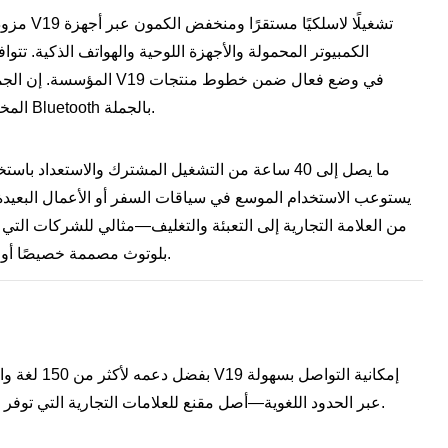
الكمبيوتر المحمولة والأجهزة اللوحية والهواتف الذكية. ت
المؤسسة. إن الجمع بين الق
سماعات الأذن Bluetooth المخصصة وسماعات الأذن Bluetooth بالجملة.
يستوعب الاستخدام الموسع في سياقات السفر أو الأعمال البعيدة
بلوتوث مصممة خصيصًا أو حلول الأجهزة القابلة للارتداء المخصصة لأسواقها.
بفضل دعمه لأك
عبر الحدود اللغوية—أصل مقنع للعلامات التجارية التي توفر سماعات أذن بلوتوث مخصصة للشركات العالمية.