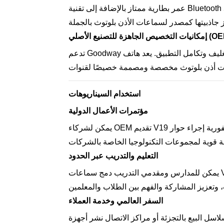
عمر بطارية ممتاز بالإضافة إلى تقنية Bluetooth 5.3 تضمن أداءً موثوقًا به وطويل الأمد في بيئات متنوعة—من
ص الجاهزة للتصنيع الأصلي (OEM)
تدعم Goodway الشعار والعلامة التجارية للبرنامج الثابت وخيارات التغليف وتكامل التطبيق. يعد هاتف V19 جاهزًا
استخدام السيناريوهات
مؤتمرات الأعمال الدولية
يمكن لشركاء OEM تقديم V19 كأداة اتصال لاجتماعات الأعمال متعددة اللغات—وتتيح الترجمة الفورية إجراء حوار
التعليم والتدريب عبر الحدود
يمكن للمدارس ومقدمي التدريب دمج سماعات V19 لتسهيل التعلم التفاعلي للغة في الفصول الدراسية متعددة
السفر العالمي وخدمة العملاء
لتجزئة أو مراكز الاتصال نشر أجهزة V19 لدعم المسافرين والعملاء الذين