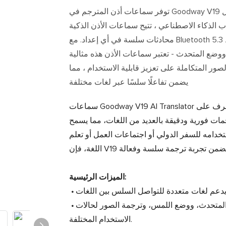
توفر سماعات أذن المترجم في Goodway V19 ترجمة صوتية في الوقت الفعلي مع دعم لغات متعددة ، مما يجعل
 الذكاء الاصطناعي ، تتيح سماعات الأذن الذكية
محادثات سلسة في أي إعداد. مع Bluetooth 5.3 للاتصال المستقر ، والتصميم المريح للراحة الموسعة ، وأنماط
ووضع المتحدث - تعتبر سماعات الأذن هذه مثالية
ور المتكاملة على تعزيز قابلية الاستخدام ، مما
يضمن تفاعلًا سلسًا عبر لغات مختلفة
سماعات Goodway V19 AI Translator هي أداة مبتكرة مصممة لإزالة الحواجز اللغوية. بفضل تقنية التعرف على
مات فورية ودقيقة بالعديد من اللغات، مما يسمح
خدامه للسفر الدولي أو اجتماعات العمل أو تعلم
الميزات الرئيسية:
المتحدث، ووضع اللمس، وترجمة الصور لحالات
الاستخدام المختلفة.