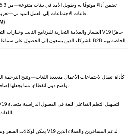
قاعات الاجتماعات إلى العمل الميداني—تعزيز جاذبيتها كمصدر لسماعات الأذن بلوتوث بالجملة.
إمكانيات التخصي
للشركاء الذين يسعون إلى الحصول على سماعات أذن بلوتوث مخصصة ومصممة خصيصًا لقنوات B2B الخاصة بهم.
واضح دون انقطاع، مما يجعلها إضافة قوية لمجموعات التكنولوجيا الخاصة بالشركات.
اللغات، وتعزيز المشاركة والفهم بين الطلاب والمعلمين.
يمكن لوكالات السفر وسلاسل البيع با