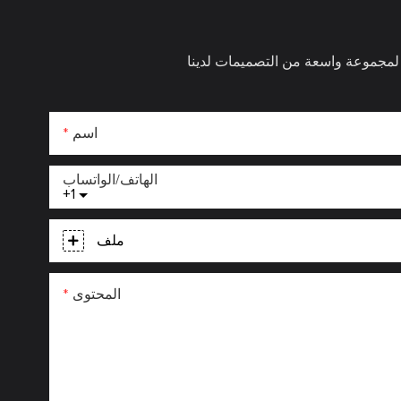
اسم
الهاتف/الواتساب
+1
ملف
المحتوى