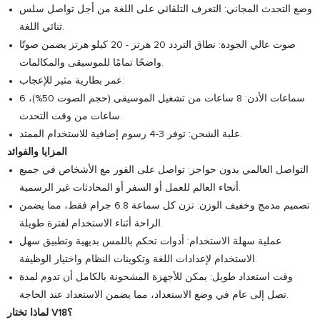
وضع التحدث المجاني: التعرف التلقائي على اللغة من أجل تواصل سلس
ثنائي اللغة.
صوت عالي الجودة: نطاق التردد 20 هرتز - 20 كيلو هرتز يضمن صوتًا
واضحًا تمامًا للموسيقى والمكالمات.
عمر بطارية مثير للإعجاب:
سماعات الأذن: 8 ساعات من تشغيل الموسيقى (حجم الصوت 50%)، 6
ساعات من وقت التحدث.
علبة الشحن: توفر 3-4 رسوم إضافية للاستخدام الممتد.
المزايا والفوائد
التواصل العالمي بدون حواجز: تواصل على الفور مع الأشخاص في جميع
أنحاء العالم للعمل أو السفر أو المحادثات غير الرسمية.
تصميم مدمج وخفيف الوزن: تزن كل سماعة 6.8 جرام فقط، مما يضمن
الراحة أثناء الاستخدام لفترة طويلة.
عملية سهلة الاستخدام: أدوات تحكم باللمس بديهية وتطبيق سهل
الاستخدام لإعدادات اللغة وتكوينات النظام واختيار الوظيفة.
وقت استعداد طويل: يمكن للأجهزة المشحونة بالكامل أن تدوم لمدة
تصل إلى عام في وضع الاستعداد، مما يضمن الاستعداد عند الحاجة.
لماذا تختار V18؟