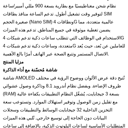
نظام شحن مغناطيسيًا مع بطارية بسعة 900 مللي أمبير/ساعة
لتوفير وقت تشغيل أطول. تدعم الساعة منافذ بطاقات SIM
صغيرة الحجم (Nano SIM) ونطاقات 4G عالمية متعددة، مما
يضمن تغطية موثوقة في جميع المناطق. تدعم هذه الميزات
الاستخدام في الوظائف التي تتطلب ساعات ذكية تدعم شبكات 4G
متعددة، وساعات ذكية تدعم شبكات 4G للعاملين عن بُعد، حيث يُعد
الاتصال المستمر وتتبع الصحة عبر الهاتف أمرًا بالغ الأهمية.
مزايا المنتج
شاشة مُحسّنة مع أداء الذاكرة
شاشة AMOLED تُتيح دقة عرض الألوان ووضوح الرؤية في مختلف
ظروف الإضاءة. وبفضل نظام أندرويد 8.1 وذاكرة وصول عشوائي
(RAM) بسعة 3 جيجابايت، يُشغّل النظام التطبيقات بكفاءة عالية
مع تقليل زمن الوصول وتوفير استهلاك الموارد. وتستوعب سعة
التخزين الداخلية 32 جيجابايت الوسائط والتطبيقات وسجلات
البيانات دون الحاجة إلى توسيع خارجي. تُلبي هذه الميزات
المتطلبات الأساسية لساعات البلوتوث الذكية، بالإضافة إلى ساعات