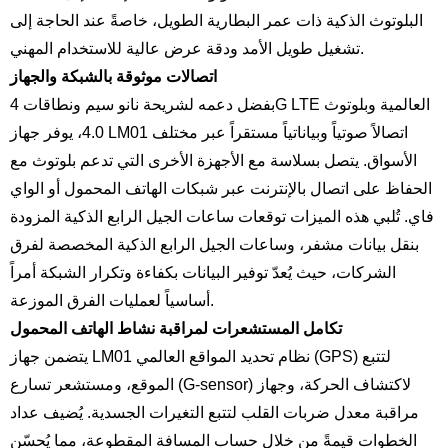
البلوتوث الذكية ذات عمر البطارية الطويل، خاصةً عند الحاجة إلى
تشغيل طويل الأمد ودقة عرض عالية للاستخدام المهني.
اتصالات موثوقة بالشبكة والجهاز
بفضل دعمه لشريحة نانو سيم ونطاقات 4G LTE العالمية وبلوتوث
4.0، يوفر جهاز LM01 اتصالاً صوتياً وبياناتياً مستقراً عبر مختلف
الأسواق. يتصل بسلاسة مع الأجهزة الأخرى التي تدعم بلوتوث مع
الحفاظ على اتصال بالإنترنت عبر شبكات الهاتف المحمول أو الواي
فاي. تُلبي هذه الميزات توقعات ساعات الجيل الرابع الذكية المزودة
بنقل بيانات مشفر، وساعات الجيل الرابع الذكية المخصصة لفرق
الشركات، حيث يُعدّ توفير البيانات بكفاءة وتكرار الشبكة أمراً
أساسياً لعمليات الفرق الموزعة.
تكامل المستشعرات لمراقبة نشاط الهاتف المحمول
يتضمن جهاز LM01 نظام تحديد المواقع العالمي (GPS) لتتبع
الموقع، ومستشعر تسارع (G-sensor) لاكتشاف الحركة، وجهاز
مراقبة معدل ضربات القلب لتتبع التغيرات الجسدية. يُضيف عداد
الخطوات قيمةً من خلال حساب المسافة المقطوعة، مما يُحسّن