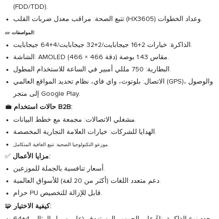
(FDD/TDD).
تتبع الصحة: ​​مراقب معدل ضربات القلب (HX3605) وعداد الخطوات.
المواصفات:
🧱
الذاكرة: خيارات 2+16 جيجابايت/2+32 جيجابايت/4+64 جيجابايت.
الشاشة: AMOLED مقاس 1.43 بوصة (دقة 466 × 466).
البطارية: 750 مللي أمبير في الساعة للاستخدام المطول.
الاتصال: بلوتوث، واي فاي، نظام تحديد المواقع العالمي (GPS)، والوصول
إلى متجر Google Play.
حالات استخدام B2B:
💼
مشغلي الاتصالات: مجمعة مع خطط البيانات.
الهدايا للشركات: خيارات العلامة التجارية المخصصة.
موزعو التكنولوجيا الصحية: تتبع العافية المتكامل.
مزايا الأعمال:
✅
أسعار تنافسية بالجملة للموزعين.
دعم متعدد اللغات (أكثر من 20 لغة) للأسواق العالمية.
حزام PU قابل للإزالة للتخصيص.
كيفية الاختيار:
🧩