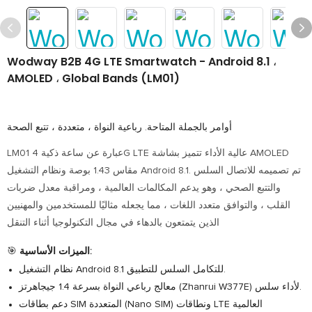
Wodway B2B 4G LTE Smartwatch - Android 8.1 ،
AMOLED ، Global Bands (LM01)
أوامر بالجملة المتاحة. رباعية النواة ، متعددة ، تتبع الصحة
LM01 عبارة عن ساعة ذكية 4G LTE عالية الأداء تتميز بشاشة AMOLED
مقاس 1.43 بوصة ونظام التشغيل Android 8.1. تم تصميمه للاتصال السلس
والتتبع الصحي ، وهو يدعم المكالمات العالمية ، ومراقبة معدل ضربات
القلب ، والتوافق متعدد اللغات ، مما يجعله مثاليًا للمستخدمين والمهنيين
الذين يتمتعون بالدهاء في مجال التكنولوجيا أثناء التنقل
الميزات الأساسية:
🎯
نظام التشغيل Android 8.1 للتكامل السلس للتطبيق.
معالج رباعي النواة بسرعة 1.4 جيجاهرتز (Zhanrui W377E) لأداء سلس.
دعم بطاقات SIM المتعددة (Nano SIM) ونطاقات LTE العالمية