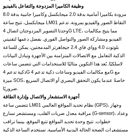
وظيفة الكاميرا المزدوجة والتفاعل بالفيديو
مزودة بكاميرا أمامية بدقة 2.0 ميجابكسل وكاميرا جانبية بدقة 8.0
ميجابكسل، تتيح ساعة LM01 التقاط الصور والفيديو بمرونة. تدعم
وحدتا التصوير المزدوجتان اتصال 4G LTE، مما يتيح مكالمات
الفيديو ومشاركة الصور والتواصل الفوري. بفضل دعمها لتقنيتي
بلوتوث 4.0 وواي فاي 2.4 جيجاهرتز المدمجتين، يمكن للساعة
الذكية التعامل مع الاتصالات المتزامنة بين الأجهزة وتبادل البيانات
لاسلكيًا. يُعد هذا التكوين مثاليًا للاستخدامات التي تتضمن ساعات
ذكية تدعم 4G مع مكالمات الفيديو وساعات ذكية تدعم 4G مع
ميزة SOS، خاصةً عندما يكون التحقق البصري أو الاتصال السريع
ضروريًا.
أجهزة الاستشعار والاتصال وإدارة الطاقة
تتضمن ساعة LM01 نظام تحديد المواقع العالمي (GPS)، وجهاز
مراقبة معدل ضربات القلب، ومستشعر تسارع (G-sensor)، وعداد
خطوات. تتيح وحدة تحديد المواقع تتبع الموقع، بينما تراقب
مستشعرات الصحة الحالة البدنية الأساسية. تستخدم الساعة الذكية