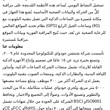
تسجيل النشاط اليومي. تُساعد هذه الأنظمة المُدمجة على مراقبة
كلٍّ من الحركة والبيانات الصحية الأساسية. يُضع هذا الجهاز في
مكانة مُتميزة بين الساعات الذكية التي تعمل بتقنية البلوتوث مع
نظام تحديد المواقع العالمي (GPS) وساعات الجيل الرابع (4G)
للرعاية الصحية عن بُعد، حيث تُتيح المراقبة الفورية وبيانات الموقع
مراقبةً مُستنيرة.
معلومات عنا
تأسست شركة شنتشن جودواي للتكنولوجيا المحدودة عام ٢٠٠٩،
وتتمتع بخبرة تزيد عن ١٥ عامًا في تصميم وإنتاج الأجهزة الذكية
القابلة للارتداء. تشمل منتجات الشركة الساعات الذكية، وأساور
اللياقة البدنية، والنظارات الذكية، ومنتجات الصوت بتقنية البلوتوث.
يعمل لدى الشركة أكثر من ٣٠٠ موظف، وتبلغ مساحة مصنعها
٥٠٠٠ متر مربع، وتُجري جودواي عمليات متكاملة، بدءًا من البحث
والتطوير وتصنيع الأدوات، وصولًا إلى التجميع والاختبار. وتحافظ
الشركة على الجودة من خلال شهادات تشمل BSCI وISO9001
وCE وFCC وRoHS، وتُصدر منتجاتها إلى أكثر من ٧٠ دولة حول