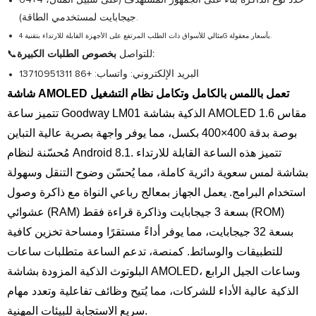
حدد نوع الذاكرة بناءً على الجمهور المستهدف (على سبيل المثال، 4+64
جيجابايت لمستخدمي الطاقة).
مثالي للأسواق ذات الطلب المرتفع على الأجهزة القابلة للارتداء بتقنية 4G بأسعار معقولة.
بخصوص الطلبات الكبيرة:
📞للتواصل
البريد الإلكتروني:
واتساب: +86 13710951311
شاشة AMOLED تعمل باللمس بالكامل وتكامل نظام التشغيل
تتميز ساعة Goodway LM01 الذكية بشاشة AMOLED مقاس 1.6
بوصة بدقة 400×400 بكسل، مما يوفر واجهة بصرية عالية التباين
مُحسّنة لنظام Android 8.1. تتميز هذه الساعة القابلة للارتداء
بشاشة لمس سعوية دائرية كاملة، مما يُحسّن وضوح التنقل وسهولة
استخدام البرامج. يعمل الجهاز بمعالج رباعي النواة مع ذاكرة وصول
عشوائي (RAM) بسعة 3 جيجابايت وذاكرة قراءة فقط (ROM)
بسعة 32 جيجابايت، مما يوفر أداءً مستقرًا ومساحة تخزين كافية
للتطبيقات والوسائط. كمنصة، تدعم الساعة متطلبات ساعات
البلوتوث الذكية المزودة بشاشة AMOLED، وساعات الجيل الرابع
الذكية عالية الأداء للشركات، مما يُتيح وظائف تفاعلية وتعدد مهام
سريع الاستجابة للبيئات المهنية.