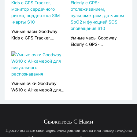
и ЭКГ
ответы
Умные часы Goodway
Kids с GPS Tracker,
Умные часы Goodway
монитор сердечного
Elderly с GPS-
ритма, поддержка SIM
отслеживанием,
-карты S10
пульсометром, датчиком
SpO2 и функцией SOS-
оповещения S10
Умные очки Goodway
W610 с AI-камерой для
визуального
распознавания
Свяжитесь С Нами
Просто оставьте свой адрес электронной почты или номер телефона