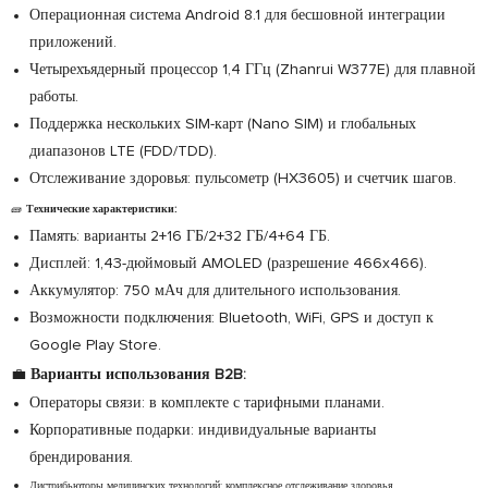
Операционная система Android 8.1 для бесшовной интеграции
приложений.
Четырехъядерный процессор 1,4 ГГц (Zhanrui W377E) для плавной
работы.
Поддержка нескольких SIM-карт (Nano SIM) и глобальных
диапазонов LTE (FDD/TDD).
Отслеживание здоровья: пульсометр (HX3605) и счетчик шагов.
🧱
Технические характеристики:
Память: варианты 2+16 ГБ/2+32 ГБ/4+64 ГБ.
Дисплей: 1,43-дюймовый AMOLED (разрешение 466x466).
Аккумулятор: 750 мАч для длительного использования.
Возможности подключения: Bluetooth, WiFi, GPS и доступ к
Google Play Store.
💼
Варианты использования B2B:
Операторы связи: в комплекте с тарифными планами.
Корпоративные подарки: индивидуальные варианты
брендирования.
Дистрибьюторы медицинских технологий: комплексное отслеживание здоровья.