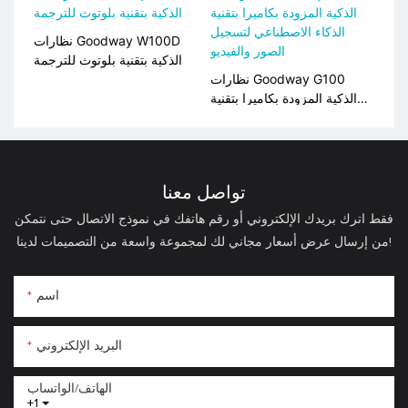
والترجمة
نظارات Goodway W100D
الذكية بتقنية بلوتوث للترجمة
نظارات Goodway G100
الذكية المزودة بكاميرا بتقنية
الذكاء الاصطناعي لتسجيل
الصور والفيديو
تواصل معنا
فقط اترك بريدك الإلكتروني أو رقم هاتفك في نموذج الاتصال حتى نتمكن
من إرسال عرض أسعار مجاني لك لمجموعة واسعة من التصميمات لدينا!
اسم
البريد الإلكتروني
الهاتف/الواتساب
+1