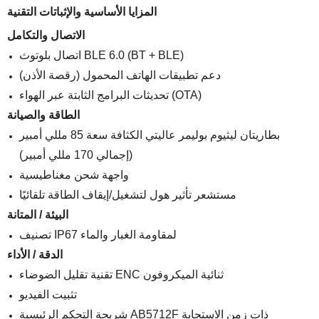
المزايا الأساسية والإثباتات التقنية
الاتصال والتكامل
اتصال بلوتوث BLE 6.0 (BT + BLE)
دعم تطبيقات الهاتف المحمول (رقصة الأذن)
تحديثات البرامج الثابتة عبر الهواء (OTA)
الطاقة والصيانة
بطاريتان ليثيوم بوليمر عاليتي الكثافة سعة 85 مللي أمبير
(إجمالي 170 مللي أمبير)
واجهة شحن مغناطيسية
مستشعر تأثير هول لتشغيل/إيقاف الطاقة تلقائيًا
البيئة / المتانة
تصنيف IP67 لمقاومة الغبار والماء
الدقة / الأداء
تقنية تقليل الضوضاء ENC ثنائية الميكروفون
تثبيت الفيديو
شريحة التحكم الرئيسية AB5712F ذات زمن الاستجابة