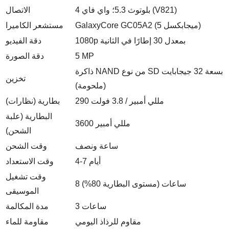
بلوتوث 5.3؛ واي فاي 4 (V821)
الاتصال
GalaxyCore GC05A2 (5 ميجابكسل)
مستشعر الكاميرا
1080p بمعدل 30 إطارًا في الثانية
دقة الفيديو
5 MP
دقة الصورة
ذاكرة NAND من نوع SD بسعة 32 جيجابايت
تخزين
(ملحومة)
290 مللي أمبير / 3.8 فولت
بطارية (نظارات)
البطارية (علبة
3600 مللي أمبير
الشحن)
ساعة ونصف
وقت الشحن
4-7 أيام
وقت الاستعداد
وقت تشغيل
8 ساعات (مستوى البطارية 80%)
الموسيقى
3 ساعات
مدة المكالمة
مقاوم للرذاذ اليومي
مقاومة للماء