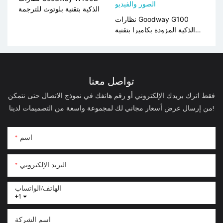
الذكية بتقنية بلوتوث للترجمة
نظارات Goodway G100
الذكية المزودة بكاميرا بتقنية
الذكاء الاصطناعي لتسجيل
الصور والفيديو
تواصل معنا
فقط اترك بريدك الإلكتروني أو رقم هاتفك في نموذج الاتصال حتى نتمكن
من إرسال عرض أسعار مجاني لك لمجموعة واسعة من التصميمات لدينا!
اسم
البريد الإلكتروني
الهاتف/الواتساب
+1
اسم الشركة