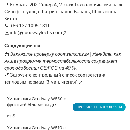
📍 Комната 202 Север A, 2 этаж Технологический парк
Синьфэн, улица Шацзин, район Баоань, Шэньчжэнь,
Китай
📞 +86 137 1095 1311
✉️
info@goodwaytechs.com
Следующий шаг
📩
Закажите проверку соответствия | Узнайте, как
наша программа термостабильности сокращает
срок одобрения CE/FCC на 40 %.
🔗
Загрузите контрольный список соответствия
тепловым нормам (3 мин. чтения)
Умные очки Goodway W650 с
функцией AI-камеры для
ПРОСМОТРЕТЬ ПРОДУКТЫ
мультимедийной съемки.
из
$
Умные очки Goodway W610 с