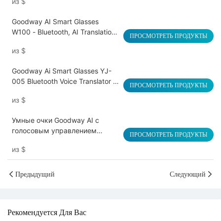
из
$
воспроизведение,
обнаружение износа
Goodway AI Smart Glasses
W100 - Bluetooth, AI Translation,
ПРОСМОТРЕТЬ ПРОДУКТЫ
50-Hour Battery, Lightweight
из
$
Goodway Ai Smart Glasses YJ-
005 Bluetooth Voice Translator с
ПРОСМОТРЕТЬ ПРОДУКТЫ
50+ языками
из
$
Умные очки Goodway AI с
голосовым управлением
ПРОСМОТРЕТЬ ПРОДУКТЫ
Bluetooth HY-C8
из
$
Предыдущий
Следующий
Рекомендуется Для Вас