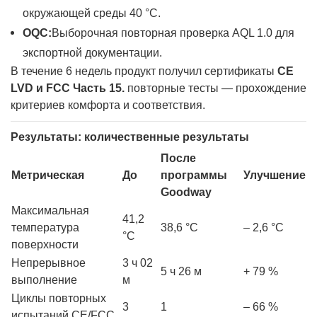
окружающей среды 40 °C.
OQC:
Выборочная повторная проверка AQL 1.0 для
экспортной документации.
В течение 6 недель продукт получил сертификаты
CE
LVD и
FCC Часть 15.
повторные тесты — прохождение
критериев комфорта и соответствия.
Результаты: количественные результаты
После
Метрическая
До
программы
Улучшение
Goodway
Максимальная
41,2
температура
38,6 °С
– 2,6 °С
°С
поверхности
Непрерывное
3 ч 02
5 ч 26 м
+ 79 %
выполнение
м
Циклы повторных
3
1
– 66 %
испытаний CE/FCC