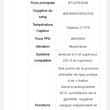
Puce principale
RTL8762DW
Oxygène du
AFE4950+SFH2703
sang
Température
Tableau CT1711
Capteur
Puce PPG
AFE4950
Vibration
Muet/vibrer
Système
Android 6.0 et supérieur,
compatible
iOS 11 et supérieur
Test précis de la pression
artérielle de type pompe
à air + ballon,
électrocardiogramme
ECG, surveillance de la
glycémie, oxygène
Fonctions
sanguin indépendant et