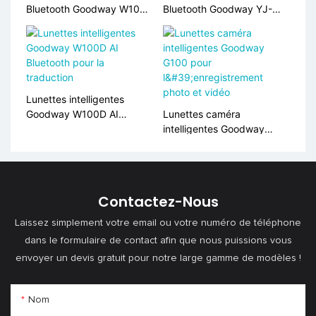
Bluetooth Goodway W100
Bluetooth Goodway YJ-
AI pour la traduction et les
005 pour la communication
appels audio
multilingue
Lunettes intelligentes
Goodway W100D AI
Lunettes caméra
Bluetooth pour la
intelligentes Goodway
traduction
G100 pour l'enregistrement
photo et vidéo
Contactez-Nous
Laissez simplement votre email ou votre numéro de téléphone
dans le formulaire de contact afin que nous puissions vous
envoyer un devis gratuit pour notre large gamme de modèles !
Nom