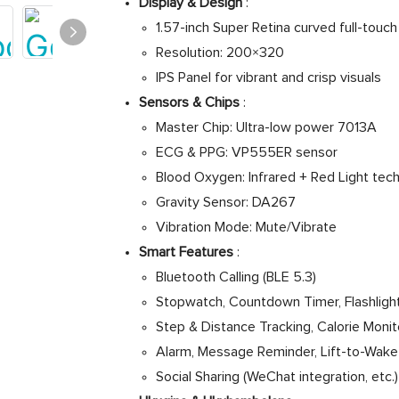
Display & Design
:
1.57-inch Super Retina curved full-touc
Resolution: 200×320
IPS Panel for vibrant and crisp visuals
Sensors & Chips
:
Master Chip: Ultra-low power 7013A
ECG & PPG: VP555ER sensor
Blood Oxygen: Infrared + Red Light tec
Gravity Sensor: DA267
Vibration Mode: Mute/Vibrate
Smart Features
:
Bluetooth Calling (BLE 5.3)
Stopwatch, Countdown Timer, Flashligh
Step & Distance Tracking, Calorie Monit
Alarm, Message Reminder, Lift-to-Wake
Social Sharing (WeChat integration, etc.)