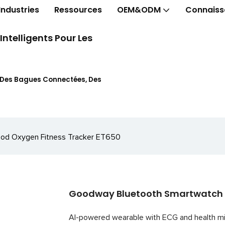
Industries
Ressources
OEM&ODM
Connaiss
telligents Pour Les
t Des Bagues Connectées, Des
od Oxygen Fitness Tracker ET650
Goodway Bluetooth Smartwatch E
AI-powered wearable with ECG and health m