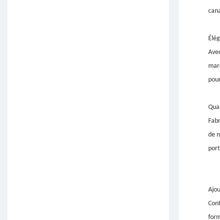
cana
Élég
Avec
marc
pour
Qual
Fabr
de n
port
Ajou
Con
form