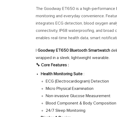
The Goodway ET650 is a high-performance B
monitoring and everyday convenience. Featuri
integrates ECG detection, blood oxygen analy
connectivity, IP68 waterproofing, and broad 
enables real-time health data, smart notificat
I
Goodway ET650 Bluetooth Smartwatch
del
wrapped in a sleek, lightweight wearable.
🔧
Core Features
:
Health Monitoring Suite
:
ECG (Electrocardiogram) Detection
Micro Physical Examination
Non-invasive Glucose Measurement
Blood Component & Body Composition 
24/7 Sleep Monitoring