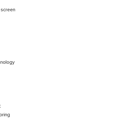
h screen
hnology
t
oring