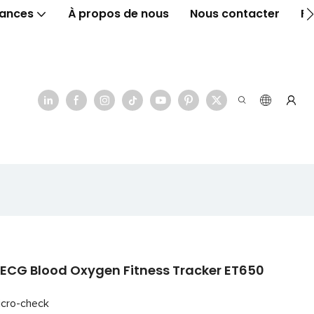
ances
À propos de nous
Nous contacter
F
CG Blood Oxygen Fitness Tracker ET650
icro-check