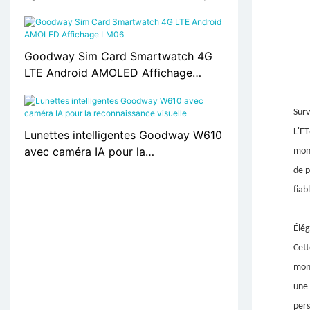
& Moniteur SPO2, alerte SOS S10
Goodway Sim Card Smartwatch 4G
LTE Android AMOLED Affichage
LM06
Surv
L'ET
Lunettes intelligentes Goodway W610
avec caméra IA pour la
mond
reconnaissance visuelle
de p
fiab
Élég
Cett
mont
une 
pers