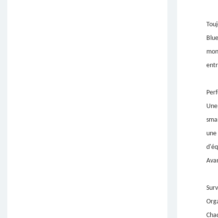
Touj
Blue
mont
entr
Perf
Une 
smar
une 
d'éq
Avan
Surv
Orga
Chaq