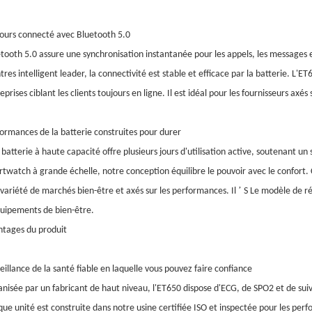
ours connecté avec Bluetooth 5.0
tooth 5.0 assure une synchronisation instantanée pour les appels, les messages et
res intelligent leader, la connectivité est stable et efficace par la batterie. L'
eprises ciblant les clients toujours en ligne. Il est idéal pour les fournisseurs axés su
ormances de la batterie construites pour durer
batterie à haute capacité offre plusieurs jours d'utilisation active, soutenant un
twatch à grande échelle, notre conception équilibre le pouvoir avec le confort. C
’
variété de marchés bien-être et axés sur les performances. Il
S Le modèle de ré
uipements de bien-être.
tages du produit
eillance de la santé fiable en laquelle vous pouvez faire confiance
nisée par un fabricant de haut niveau, l'ET650 dispose d'ECG, de SPO2 et de suiv
ue unité est construite dans notre usine certifiée ISO et inspectée pour les pe