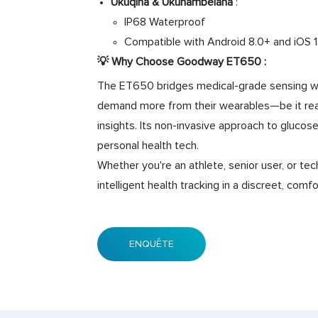
Ukuqina & Ukuhambelana
:
IP68 Waterproof
Compatible with Android 8.0+ and iOS 
💡
Why Choose Goodway ET650
:
The ET650 bridges medical-grade sensing wit
demand more from their wearables—be it real
insights. Its non-invasive approach to glucos
personal health tech.
Whether you're an athlete, senior user, or t
intelligent health tracking in a discreet, comf
ENQUÊTE