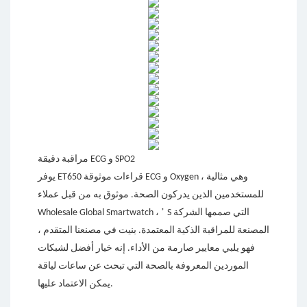
مراقبة دقيقة ECG و SPO2
يوفر ET650 قراءات موثوقة ECG و Oxygen ، وهي مثالية
للمستخدمين الذين يدركون الصحة. موثوق به من قبل عملاء
’
S التي صممها الشركة
Wholesale Global Smartwatch ،
المصنعة للمراقبة الذكية المعتمدة. بنيت في مصنعنا المتقدم ،
فهو يلبي معايير صارمة من الأداء. إنه خيار أفضل لشبكات
الموردين المعروفة بالصحة التي تبحث عن ساعات لياقة
يمكن الاعتماد عليها.