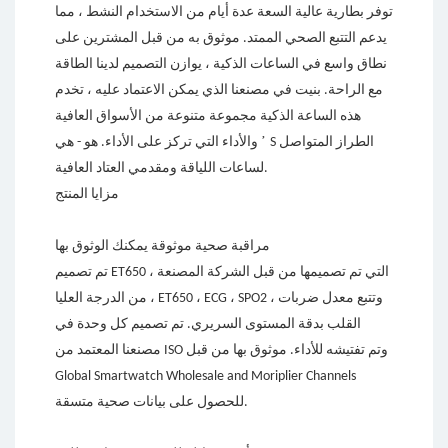
توفر بطارية عالية السعة عدة أيام من الاستخدام النشط ، مما
يدعم التتبع الصحي الممتد. موثوق به من قبل المشترين على
نطاق واسع في الساعات الذكية ، يوازن التصميم لدينا الطاقة
مع الراحة. بنيت في مصنعنا الذي يمكن الاعتماد عليه ، تخدم
هذه الساعة الذكية مجموعة متنوعة من الأسواق العافية
’
S الطراز المتواصل
والأداء التي تركز على الأداء. هو - هي
لساعات اللياقة ومقدمي العتاد العافية.
مزايا المنتج
مراقبة صحية موثوقة يمكنك الوثوق بها
تم تصميم ET650 ، التي تم تصميمها من قبل الشركة المصنعة
من الدرجة العليا ، ET650 ، ECG ، SPO2 ، وتتبع معدل ضربات
القلب بدقة المستوى السريري. تم تصميم كل وحدة في
مصنعنا المعتمد من ISO وتم تفتيشه للأداء. موثوق بها من قبل
Global Smartwatch Wholesale and Moriplier Channels
للحصول على بيانات صحية متسقة.