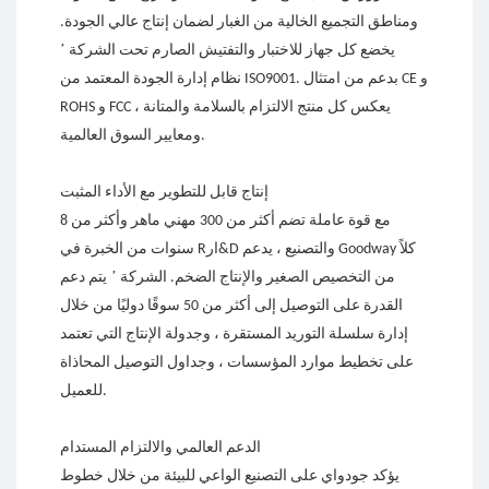
ومناطق التجميع الخالية من الغبار لضمان إنتاج عالي الجودة.
’
يخضع كل جهاز للاختبار والتفتيش الصارم تحت الشركة
نظام إدارة الجودة المعتمد من ISO9001. بدعم من امتثال CE و
ROHS و FCC ، يعكس كل منتج الالتزام بالسلامة والمتانة
ومعايير السوق العالمية.
إنتاج قابل للتطوير مع الأداء المثبت
مع قوة عاملة تضم أكثر من 300 مهني ماهر وأكثر من 8
سنوات من الخبرة في Rار&D والتصنيع ، يدعم Goodway كلاً
’
من التخصيص الصغير والإنتاج الضخم. الشركة
يتم دعم
القدرة على التوصيل إلى أكثر من 50 سوقًا دوليًا من خلال
إدارة سلسلة التوريد المستقرة ، وجدولة الإنتاج التي تعتمد
على تخطيط موارد المؤسسات ، وجداول التوصيل المحاذاة
للعميل.
الدعم العالمي والالتزام المستدام
يؤكد جودواي على التصنيع الواعي للبيئة من خلال خطوط