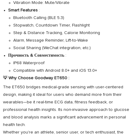
Vibration Mode: Mute/Vibrate
Smart Features
:
Bluetooth Calling (BLE 5.3)
Stopwatch, Countdown Timer, Flashlight
Step & Distance Tracking, Calorie Monitoring
Alarm, Message Reminder, Lift-to-Wake
Social Sharing (WeChat integration, etc.)
Прочность & Совместимость
:
IP68 Waterproof
Compatible with Android 8.0+ and iOS 13.0+
💡
Why Choose Goodway ET650
:
The ET650 bridges medical-grade sensing with user-centered
design, making it ideal for users who demand more from their
wearables—be it real-time ECG data, fitness feedback, or
professional health insights. Its non-invasive approach to glucose
and blood analysis marks a significant advancement in personal
health tech.
Whether you're an athlete, senior user, or tech enthusiast, the