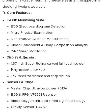
professional-grade health and lifestyle assistant wrapped in a
sleek, lightweight wearable.
🔧
Core Features
:
Health Monitoring Suite
:
ECG (Electrocardiogram) Detection
Micro Physical Examination
Non-invasive Glucose Measurement
Blood Component & Body Composition Analysis
24/7 Sleep Monitoring
Display & Дизайн
:
1.57-inch Super Retina curved full-touch screen
Разрешение: 200×320
IPS Panel for vibrant and crisp visuals
Sensors & Chips
:
Master Chip: Ultra-low power 7013A
ECG & PPG: VP555ER sensor
Blood Oxygen: Infrared + Red Light technology
Gravity Sensor: DA267