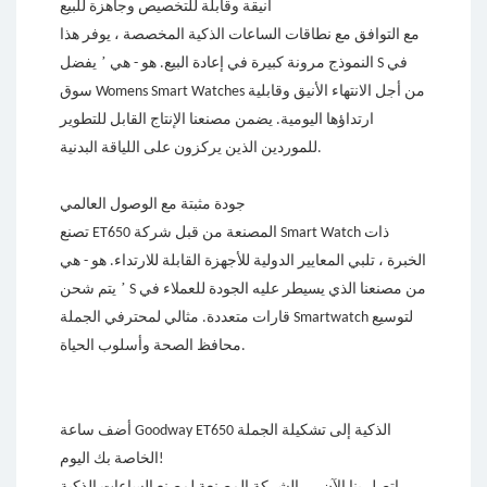
أنيقة وقابلة للتخصيص وجاهزة للبيع
مع التوافق مع نطاقات الساعات الذكية المخصصة ، يوفر هذا
’
النموذج مرونة كبيرة في إعادة البيع. هو - هي
يفضل S في
سوق Womens Smart Watches من أجل الانتهاء الأنيق وقابلية
ارتداؤها اليومية. يضمن مصنعنا الإنتاج القابل للتطوير
للموردين الذين يركزون على اللياقة البدنية.
جودة مثبتة مع الوصول العالمي
تصنع ET650 المصنعة من قبل شركة Smart Watch ذات
الخبرة ، تلبي المعايير الدولية للأجهزة القابلة للارتداء. هو - هي
’
يتم شحن S من مصنعنا الذي يسيطر عليه الجودة للعملاء في
قارات متعددة. مثالي لمحترفي الجملة Smartwatch لتوسيع
محافظ الصحة وأسلوب الحياة.
أضف ساعة Goodway ET650 الذكية إلى تشكيلة الجملة
الخاصة بك اليوم!
—