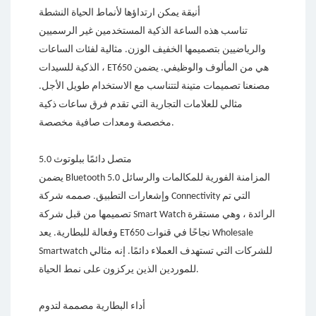
أنيقة يمكن ارتداؤها لأنماط الحياة النشطة
تناسب هذه الساعة الذكية المستخدمين غير الرسميين
والرياضيين بتصميمها الخفيف الوزن. مثالية لفئات الساعات
الذكية للسيدات ، ET650 هي من المألوف والوظيفي. يضمن
مصنعنا تصميمات متينة لتتناسب مع الاستخدام طويل الأجل.
مثالي للعلامات التجارية التي تقدم فرق ساعات ذكية
مخصصة ومعدات صافية مخصصة.
متصل دائمًا ببلوتوث 5.0
يضمن Bluetooth 5.0 المزامنة الفورية للمكالمات والرسائل
وإشعارات التطبيق. صممه شركة Connectivity التي تم
تصميمها من قبل شركة Smart Watch الرائدة ، وهي مستقرة
وفعالة للبطارية. يعد ET650 نجاحًا في قنوات Wholesale
Smartwatch للشركات التي تستهدف العملاء دائمًا. إنه مثالي
للموردين الذين يركزون على نمط الحياة.
أداء البطارية مصممة لتدوم