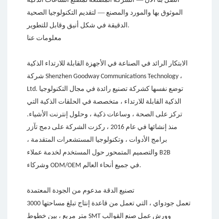
اتصل بنا الآن
الشركة المصنعة لمصنع الساعات الذكية
—
الموثوق بها والمورد والمصنع
لتقديم التكنولوجيا الصحية
الدقيقة في شكل أنيق وقابل للتطوير.
معلومات عنا
الابتكار الرائد في الصناعة في الأجهزة القابلة للارتداء الذكية
شركة Shenzhen Goodway Communications Technology ،
Ltd. توضع نفسها كشركة تصنيع رائدة في مجال التكنولوجيا
الذكية القابلة للارتداء ، متخصصة في الحلقات الذكية التي
تركز على الصحة ، وساعات ذكية ، وحلول إنترنت الأشياء.
منذ إنشائها في عام 2016 ، ركزت الشركة على دمج تآزر
برامج الأدوات ، وتكنولوجيا المستشعرات المتقدمة ،
والتصميم المتمحور حول المستخدم لخدمة عملاء B2B
وشركاء ODM/OEM في جميع أنحاء العالم.
تصنيع الدقة مدعوم من الجودة المعتمدة
تعمل جودواي ، التي تعمل من قاعدة إنتاج تبلغ مساحتها 3000
متر مربع ، بين خطوط SMT وورش عمل صنع القوالب