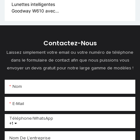
Lunettes intelligentes
Goodway W610 avec
caméra IA pour la
reconnaissance visuelle
Contactez-Nous
Laissez simplement votre email ou votre numéro de téléphone
dans le formulaire de contact afin que nous puissions vous
envoyer un devis gratuit pour notre large gamme de modèles !
Nom
E-Mail
Téléphone/WhatsApp
+1
Nom De L'entreprise