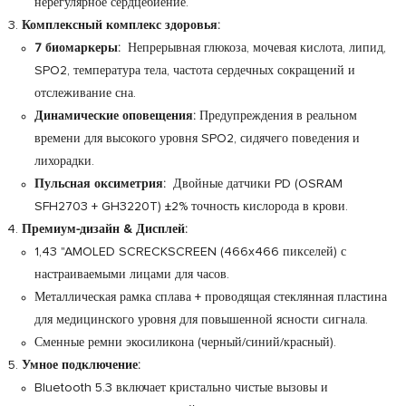
нерегулярное сердцебиение.
Комплексный комплекс здоровья:
7 биомаркеры:
Непрерывная глюкоза, мочевая кислота, липид,
SPO2, температура тела, частота сердечных сокращений и
отслеживание сна.
Динамические оповещения:
Предупреждения в реальном
времени для высокого уровня SPO2, сидячего поведения и
лихорадки.
Пульсная оксиметрия:
Двойные датчики PD (OSRAM
SFH2703 + GH3220T) ±2% точность кислорода в крови.
Премиум-дизайн & Дисплей:
1,43 "AMOLED SCRECKSCREEN (466x466 пикселей) с
настраиваемыми лицами для часов.
Металлическая рамка сплава + проводящая стеклянная пластина
для медицинского уровня для повышенной ясности сигнала.
Сменные ремни экосиликона (черный/синий/красный).
Умное подключение:
Bluetooth 5.3 включает кристально чистые вызовы и