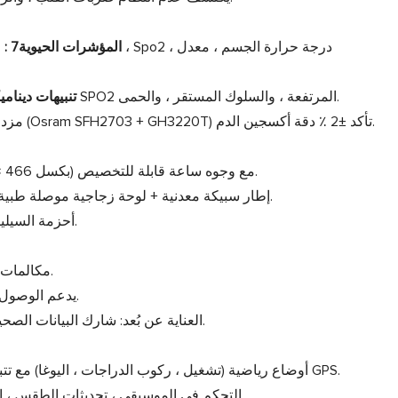
المؤشرات الحيوية7 :
ا
تحذيرات في الوقت الحقيقي لمستويات SPO2 المرتفعة ، والسلوك المستقر ، والحمى.
تنبيهات دينامي
مستشعرات PD مزدوجة (Osram SFH2703 + GH3220T) تأكد ±2 ٪ دقة أكسجين الدم.
1.43 "شاشة تعمل باللمس AMOLED (466 × 466 بكسل) مع وجوه ساعة قابلة للتخصيص.
إطار سبيكة معدنية + لوحة زجاجية موصلة طبية من الدرجة الطبية لوضوح الإشارة المحسّن.
أحزمة السيليكون البيئي القابلة للتبديل (أسود/أزرق/أحمر).
تتيح Bluetooth 5.3 مكالمات واضحة وتوليف التطبيق.
NFC يدعم الوصول إلى الباب ودفعه (تعتمد على المنطقة).
العناية عن بُعد: شارك البيانات الصحية في الوقت الفعلي مع الأسرة عبر التطبيق.
10+ أوضاع رياضية (تشغيل ، ركوب الدراجات ، اليوغا) مع تتبع المسافة/السعرات الحرارية المرتبطة GPS.
التحكم في الموسيقى ، تحديثات الطقس ، التدريب على التنفس ، وتسجيل دورة الحيض.