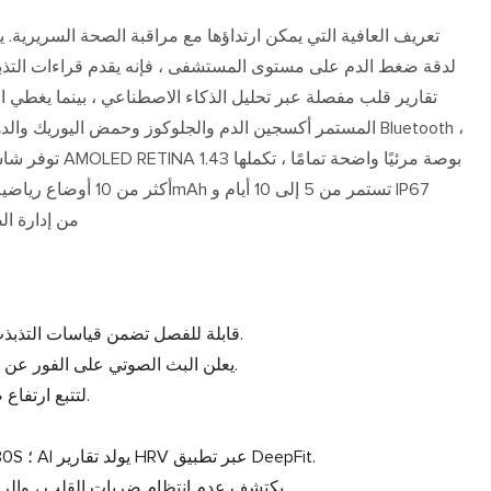
المستمر أكسجين الدم والجلوكوز وحمض اليوريك والدهون والن
العزل المائي ، تمكن TK65 من إدارة الصح
مضخة الهواء + وسادة الهواء TPU قابلة للفصل تضمن قياسات التذبذب الدقيقة.
يعلن البث الصوتي على الفور عن نتائج (على سبيل المثال ، "125/82 مم زئبق").
خوارزمية تعويضات FDA لتتبع ارتفاع ضغط الدم الموثوق.
يلتقط الزجاج النانوي القديم لقراءات ECG 30S ؛ AI يولد تقارير HRV عبر تطبيق DeepFit.
يكتشف عدم انتظام ضربات القلب ، والرجفان الأذيني ، وضربات القلب غير المنتظمة.