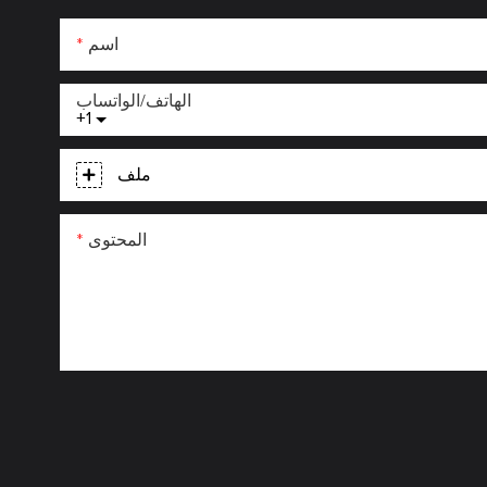
اسم
الهاتف/الواتساب
+1
ملف
المحتوى