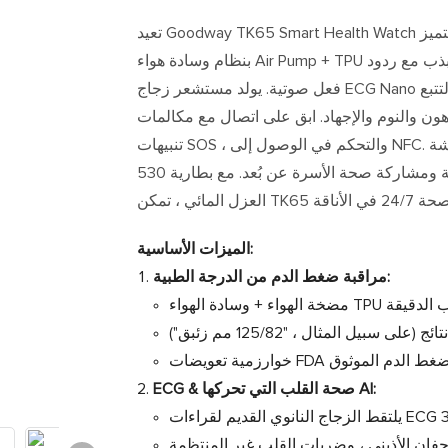
تعيد Goodway TK65 Smart Health Watch تعريف العافية التي يمكن ارتداؤها مع مراقبة الصحة السريرية. يتميز
بنظام وسادة هواء Air Pump + TPU لدقة ضغط الدم على مستوى المستشفى ، فإنه يقدم قراءات التذبذب مع ردود
فعل صوتية. يولد مستشعر زجاج ECG Nano تقارير قلب مفصلة عبر تحليل الذكاء الاصطناعي ، بينما يغطي التتبع
وم والإجهاد. ابق على اتصال مع مكالمات Bluetooth ،
تنبيهات SOS ، والتحكم في الوصول إلى NFC. توفر شاشة AMOLED RETINA 1.43 بوصة مرئيًا واضحة تمامًا ، تكملها
أكثر من 10 أوضاع رياضية ومشاركة صحة الأسرة عن بُعد. مع بطارية 530mAh تستمر من 5 إلى 10 أيام و IP67
ة 24/7 في الأناقة
الميزات الأساسية:
مراقبة ضغط الدم من الدرجة الطبية:
ECG & صحة القلب التي تحركها AI: