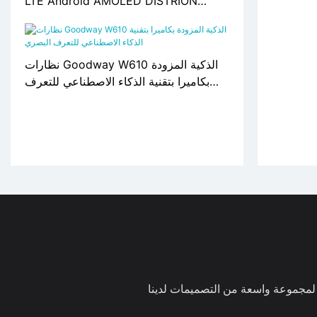
LTE Android AMOLED DISTRION
LM06
نظارات Goodway W610 الذكية المزودة
بكاميرا بتقنية الذكاء الاصطناعي للتعرف
البصري