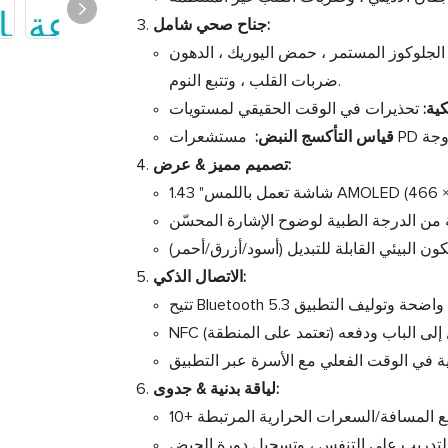
جناح صحي شامل:
لجلوكوز المستمر ، حمض اليوريك ، الدهون ، Spo2 ، درجة حرارة الجسم ، معدل
ضربات القلب ، وتتبع النوم.
كية:
قياس التأكسج النبض:
تصميم مميز & عرض:
الاتصال الذكي:
لياقة بدنية & جدوى: