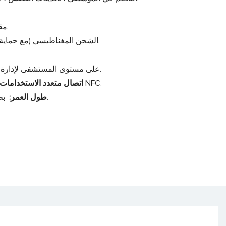
تصنيف IP67 مقاوم للماء يقاوم المطر والعرق.
الشحن المغناطيسي (مع حماية الدائرة القصيرة) يغذي 5-10 أيام لكل شحنة.
أدوات ECG على مستوى المستشفى لإدارة الصحة الاستباقية.
ابق على اطلاع بالمكالمات والتنبيهات وراحة NFC.
اتصال متعدد الاستخدامات
بطارية قوية وبناء وعرة لتتبع العافية دون توقف.
طول العمر: