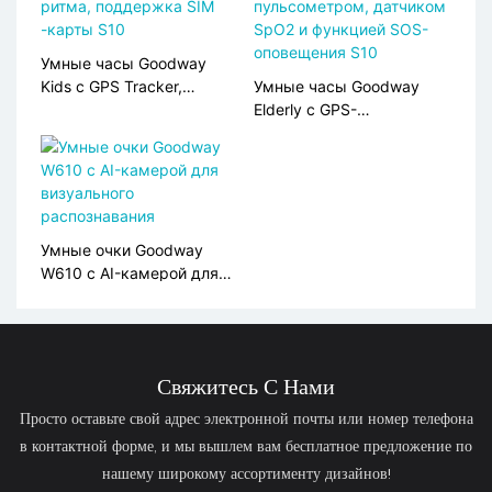
Умные часы Goodway
Kids с GPS Tracker,
Умные часы Goodway
монитор сердечного
Elderly с GPS-
ритма, поддержка SIM
отслеживанием,
-карты S10
пульсометром, датчиком
SpO2 и функцией SOS-
оповещения S10
Умные очки Goodway
W610 с AI-камерой для
визуального
распознавания
Свяжитесь С Нами
Просто оставьте свой адрес электронной почты или номер телефона
в контактной форме, и мы вышлем вам бесплатное предложение по
нашему широкому ассортименту дизайнов!