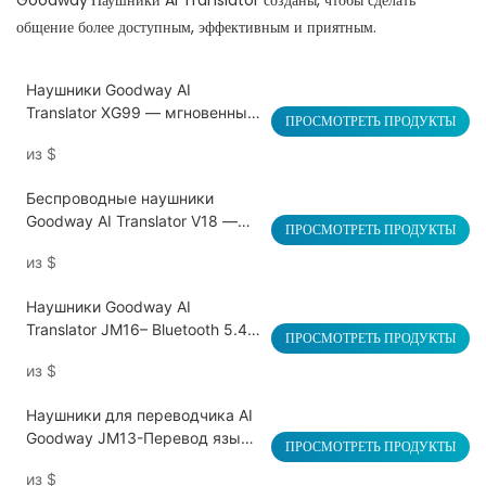
Goodway’Наушники AI Translator созданы, чтобы сделать
общение более доступным, эффективным и приятным.
Наушники Goodway AI
Translator XG99 — мгновенный
ПРОСМОТРЕТЬ ПРОДУКТЫ
многоязычный перевод,
из
$
шумоподавление, Smart Touch
Беспроводные наушники
Goodway AI Translator V18 —
ПРОСМОТРЕТЬ ПРОДУКТЫ
перевод в реальном времени,
из
$
длительное время автономной
работы, качество звука HD
Наушники Goodway AI
Translator JM16– Bluetooth 5.4,
ПРОСМОТРЕТЬ ПРОДУКТЫ
перевод в реальном времени,
из
$
20H Playtime
Наушники для переводчика AI
Goodway JM13-Перевод языка
ПРОСМОТРЕТЬ ПРОДУКТЫ
в реальном времени, Bluetooth
из
$
5.3, двойные микрофоны, 20-