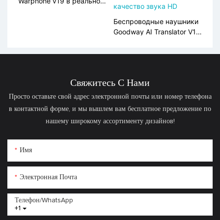
Warphone v19 в реальном
времени трансляция
голоса Bluetooth 5.3
Беспроводные наушники
Goodway AI Translator V18
— перевод в реальном
времени, длительное
время автономной
работы, качество звука
Свяжитесь С Нами
HD
Просто оставьте свой адрес электронной почты или номер телефона
в контактной форме, и мы вышлем вам бесплатное предложение по
нашему широкому ассортименту дизайнов!
Имя
Электронная Почта
Телефон/WhatsApp
+1