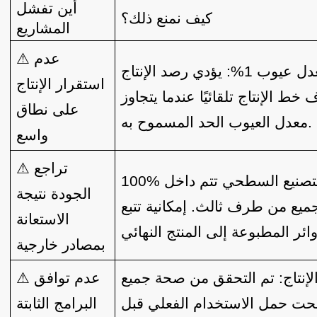
أين تفشل
كيف نمنع ذلك؟
المشاريع
⚠ عدم
ل عيوب 1%:
يؤدي رصد الإنتاج
استقرار الإنتاج
 خط الإنتاج تلقائيًا عندما يتجاوز
على نطاق
معدل العيوب الحد المسموح به.
واسع
⚠ تراجع
100% من عمليات التجميع والتصنيع السطحي تتم داخل
الجودة نتيجة
جميع من طرف ثالث. إمكانية تتبع
الاستعانة
بمصادر خارجية
إنتاج:
تم التحقق من صحة جميع
⚠ عدم توافق
ة تحت حمل الاستخدام الفعلي قبل
البرامج الثابتة