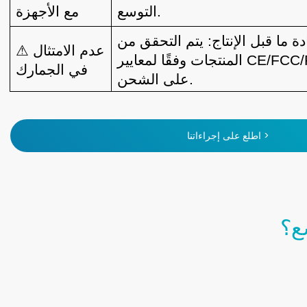
التوسع.
مع الأجهزة
ما قبل الإنتاج:
يتم التحقق من
⚠ عدم الامتثال
المنتجات وفقًا لمعايير CE/FCC/RoHS قبل الموافقة
في الجمارك
على الشحن.
اطلع على إجراءاتنا >
ع؟