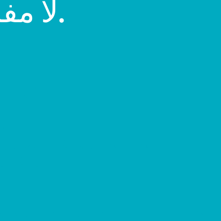
لا مفاجآت في الجمارك.
من التحقق من ص
— مع حد أدنى واضح للطلب، ووقت تسليم محدد، ودعم هندسي.
✔ إنت
✔ تحديد الحد الأدنى لكمية الطلب 
✔ التجميع والتكا