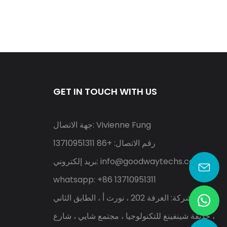
GET IN TOUCH WITH US
جهة الاتصال: Vivienne Fung
رقم الاتصال: +86 13710951311
info@goodwaytechs.com
بريد إلكتروني:
whatsapp: +86 13710951311
عنوان الشركة: الغرفة 202 ، نورث أ ، الطابق الثاني
، حديقة شينفينغ للتكنولوجيا ، مجتمع شايي ، شارع