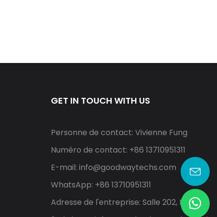
GET IN TOUCH WITH US
Personne de contact: Vivienne Fung
Numéro de contact: +86 13710951311
E-mail:
info@goodwaytechs.com
WhatsApp: +86 13710951311
Adresse de l'entreprise: Salle 202, North A,