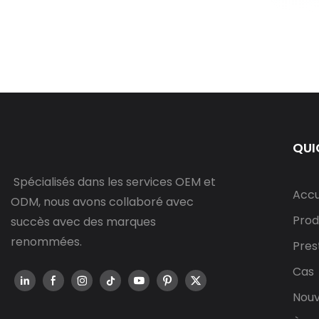
QUI
Spécialisés dans les services OEM et
Accu
ODM, nous avons collaboré avec
Prod
succès avec des marques
renommées.
Pres
Cas
Nouv