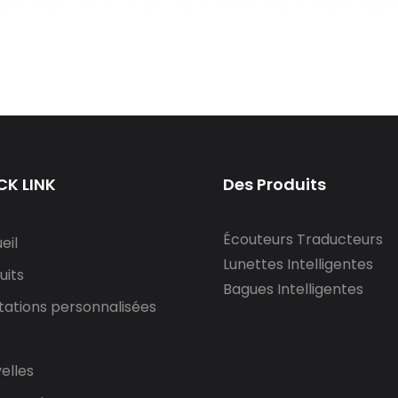
CK LINK
Des Produits
Écouteurs Traducteurs
eil
Lunettes Intelligentes
uits
Bagues Intelligentes
tations personnalisées
elles