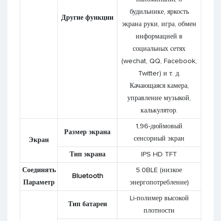
будильнике, яркость
Другие функции
экрана руки, игра, обмен
информацией в
социальных сетях
(wechat, QQ, Facebook,
Twitter) и т. д.
Качающаяся камера,
управление музыкой,
калькулятор.
1,96-дюймовый
Размер экрана
сенсорный экран
Экран
Тип экрана
IPS HD TFT
Соединять
5.0BLE (низкое
Bluetooth
Параметр
энергопотребление)
Li-полимер высокой
Тип батареи
плотности