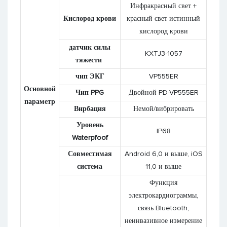
Инфракрасный свет +
Кислород крови
красный свет истинный
кислород крови
датчик силы
KXTJ3-1057
тяжести
чип ЭКГ
VP555ER
Основной
Чип PPG
Двойной PD-VP555ER
параметр
Вирбация
Немой/вибрировать
Уровень
IP68
Waterpfoof
Совместимая
Android 6,0 ​​и выше, iOS
система
11,0 и выше
Функция
электрокардиограммы,
связь Bluetooth,
неинвазивное измерение