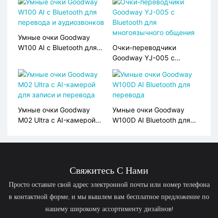
времени.
использованием
искусственного
интеллекта
Умные очки Goodway
W100 AI с Bluetooth для
Очки-переводчики
перевода и аудиозвонков
Goodway YJ-005 с
Bluetooth для
многоязычного общения
Умные очки Goodway
Умные очки Goodway
M02 Ultra с AI-камерой
W100D AI Bluetooth для
для записи и перевода
перевода
Свяжитесь С Нами
Просто оставьте свой адрес электронной почты или номер телефона
в контактной форме, и мы вышлем вам бесплатное предложение по
нашему широкому ассортименту дизайнов!