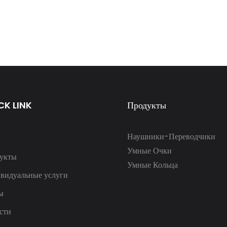
CK LINK
Продукты
Наушники-Переводчики
Умные Очки
укты
Умные Кольца
видуальные услуги
ы
сти