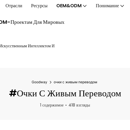
Отрасли
Ресурсы
OEM&ODM
Понимание
ODM-Проектам Для Мировых
 Искусственным Интеллектом И
Goodway
очки с живым переводом
#очки С Живым Переводом
1 содержимое
418 взгляды