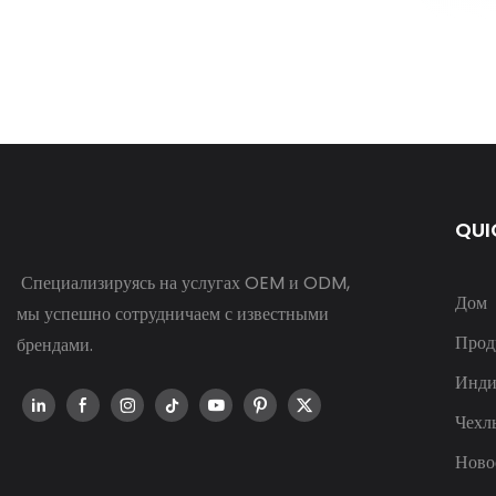
QUI
Специализируясь на услугах OEM и ODM,
Дом
мы успешно сотрудничаем с известными
Прод
брендами.
Инди
Чехл
Ново