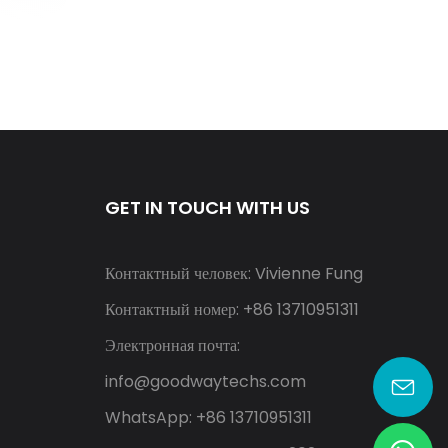
GET IN TOUCH WITH US
Контактный человек: Vivienne Fung
Контактный номер: +86 13710951311
Электронная почта:
info@goodwaytechs.com
WhatsApp: +86 13710951311