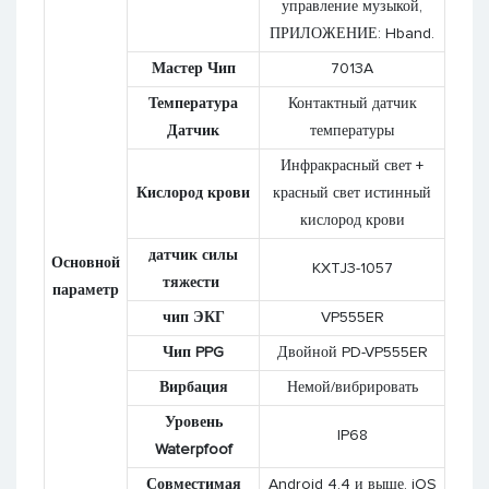
управление музыкой,
ПРИЛОЖЕНИЕ: Hband.
Мастер Чип
7013A
Температура
Контактный датчик
Датчик
температуры
Инфракрасный свет +
Кислород крови
красный свет истинный
кислород крови
датчик силы
Основной
KXTJ3-1057
тяжести
параметр
чип ЭКГ
VP555ER
Чип PPG
Двойной PD-VP555ER
Вирбация
Немой/вибрировать
Уровень
IP68
Waterpfoof
Совместимая
Android 4,4 и выше, iOS