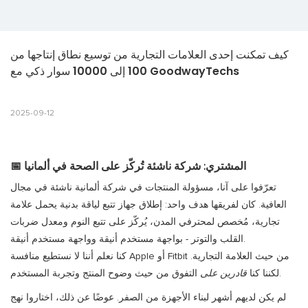
كيف تمكنت إحدى العلامات التجارية من توسيع نطاق إنتاجها من 
100 إلى 10000 سوار ذكي مع GoodwayTechs
2025-09-12
📅 المشتري: شركة ناشئة تُركّز على الصحة في ألمانيا
تعرّفوا على آنا، مسؤولة المنتجات في شركة ألمانية ناشئة في مجال
العافية. كان لفريقها هدف واحد: إطلاق جهاز تتبع لياقة بدنية يحمل علامة
تجارية، مُخصص لمحترفي المدن، يُركّز على تتبع النوم ومعدل ضربات
القلب والتوتر - بواجهة مستخدم أنيقة وواجهة مستخدم أنيقة.
كنا نعلم أننا لا نستطيع منافسة Apple أو Fitbit من حيث العلامة التجارية.
التفوق من حيث وضوح المنتج وتجربة المستخدم.
لكننا كنا
قادرين على
لم يكن لديهم أشهر لبناء الأجهزة من الصفر. عوضًا عن ذلك، اختاروا نهج