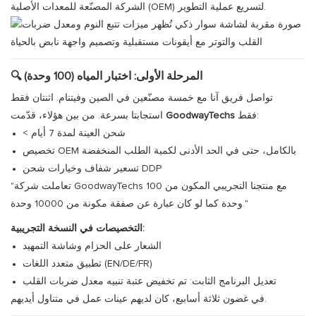
الشركة المصنّعة للمعدات الأصلية (OEM) لتسريع عملية التطوير.
🔍 المرحلة الأولى: اختبار المياه (100 وحدة)
تواصل فريق آنا مع خمسة مصنّعين في الصين وفيتنام. اثنتان فقط
فقط:
GoodwayTechs
استجابتا بسرعة. من بين هؤلاء، قدّمت
< شحن العينة لمدة 7 أيام
تخصيص OEM بالكامل، حتى في الحد الأدنى لكمية الطلب المنخفضة
تسعير شفاف وخيارات شحن DDP
"تعاملت شركة GoodwayTechs مع منتجنا التجريبي المكون من 100
وحدة كما لو كان عبارة عن صفقة مكونة من 10000 وحدة."
التخصيصات في النسخة التجريبية:
الشعار على الحزام وشاشة التمهيد
تطبيق متعدد اللغات (EN/DE/FR)
تعديل البرنامج الثابت: تم تخفيض عتبة تنبيه معدل ضربات القلب
في غضون ثلاثة أسابيع، كان لديهم عينات عمل في متناول أيديهم.