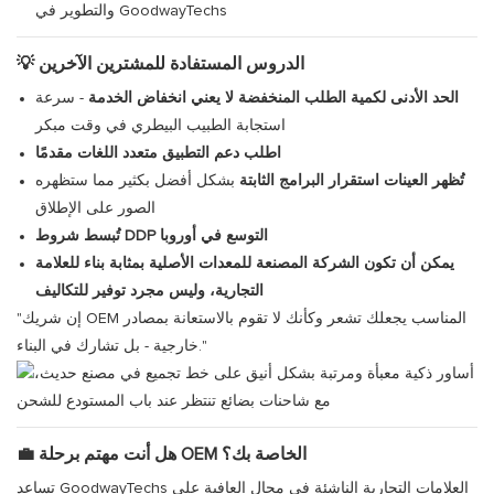
والتطوير في GoodwayTechs
💡 الدروس المستفادة للمشترين الآخرين
الحد الأدنى لكمية الطلب المنخفضة لا يعني انخفاض الخدمة
- سرعة
استجابة الطبيب البيطري في وقت مبكر
اطلب دعم التطبيق متعدد اللغات مقدمًا
تُظهر العينات استقرار البرامج الثابتة
بشكل أفضل بكثير مما ستظهره
الصور على الإطلاق
تُبسط شروط DDP التوسع في أوروبا
يمكن أن تكون الشركة المصنعة للمعدات الأصلية بمثابة بناء للعلامة
التجارية، وليس مجرد توفير للتكاليف
"إن شريك OEM المناسب يجعلك تشعر وكأنك لا تقوم بالاستعانة بمصادر
خارجية - بل تشارك في البناء."
💼 هل أنت مهتم برحلة OEM الخاصة بك؟
تساعد GoodwayTechs العلامات التجارية الناشئة في مجال العافية على