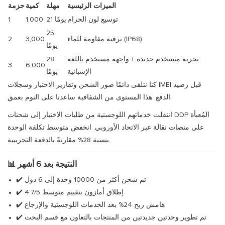
الميزات الرئيسية
مهلة
كمية
حزمة
توسيع لون الحزام
21 يومًا
1,000
1
25
ترقية مقاومة للماء (IP68)
3,000
2
يومًا
تجربة مستخدم جديدة + واجهة مستخدم باللغة
28
3
6,000
الإسبانية
يومًا
كنا نتلقى دائمًا صور الشحن وتقارير الاختبار وسجلات IMEI قبل رصيد
الدفع. هذا المستوى من الشفافية ساعدنا على النوم بعمق.
انتقلت خدماتهم اللوجستية من طلبات الاختبار إلى شحنات DDP المُعبأة
على منصات نقالة عبر الاتحاد الأوروبي. انخفض متوسط ​​تكلفة الوحدة
بنسبة 28% مقارنةً بالدفعة التجريبية.
📊 النتيجة بعد 6 أشهر
✔️ تم شحن أكثر من 10000 وحدة إلى 6 دول
✔️ إطلاق أمازون بتقييم متوسط ​​4.7/5
✔️ هامش ربح 24% بعد الخدمات اللوجستية والإرجاع
✔️ تم تطوير وحدتين جديدتين من المنتجات بالتعاون مع قسم البحث