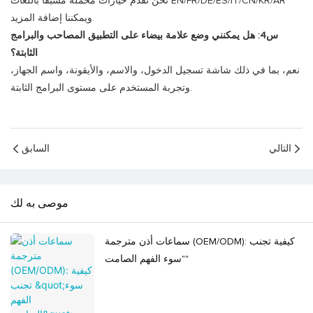
نحن نقدم خيارات محملة مسبقًا باللغات EN/FR/DE/ES/IT/CN/KR/AR
ويمكننا إضافة المزيد.
س4: هل يمكنني وضع علامة بيضاء على التطبيق المصاحب والبرامج
الثابتة؟
نعم، بما في ذلك شاشة تسجيل الدخول، والاسم، والأيقونة، واسم الجهاز،
وتجربة المستخدم على مستوى البرامج الثابتة.
التالي
السابق
موصى به لك
سماعات أذن مترجمة (OEM/ODM): كيفية تجنب
"سوء الفهم الصامت"