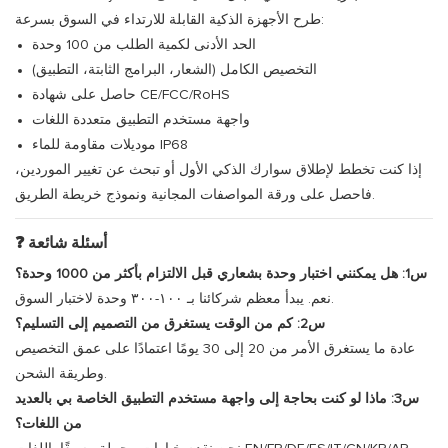
طرح الأجهزة الذكية القابلة للارتداء في السوق بسرعة:
الحد الأدنى لكمية الطلب من 100 وحدة
التخصيص الكامل (الشعار، البرامج الثابتة، التطبيق)
حاصل على شهادة CE/FCC/RoHS
واجهة مستخدم التطبيق متعددة اللغات
موديلات مقاومة للماء IP68
إذا كنت تخطط لإطلاق سوارك الذكي الأول أو تبحث عن تغيير الموردين،
فاحصل على ورقة المواصفات المجانية ونموذج خريطة الطريق.
❓ أسئلة شائعة
س1: هل يمكنني اختبار وحدة بشعاري قبل الالتزام بأكثر من 1000 وحدة؟
نعم. يبدأ معظم شركائنا بـ ١٠٠-٣٠٠ وحدة لاختبار السوق.
س2: كم من الوقت يستغرق من التصميم إلى التسليم؟
عادة ما يستغرق الأمر من 20 إلى 30 يومًا اعتمادًا على عمق التخصيص
وطريقة الشحن.
س3: ماذا لو كنت بحاجة إلى واجهة مستخدم التطبيق الخاصة بي بالعديد
من اللغات؟