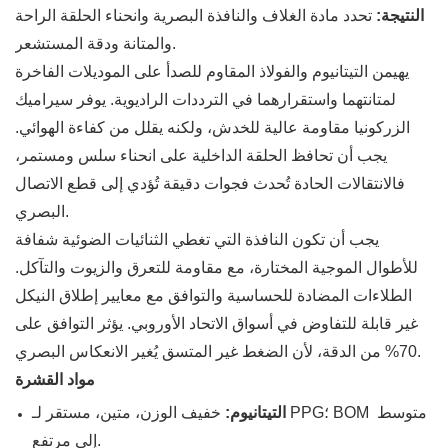
النتيجة:
تحدد مادة الغلاف والنافذة البصرية وانحناء الحلقة الراحة
والمتانة ودقة المستشعر.
يهيمن التيتانيوم والفولاذ المقاوم للصدأ على الموديلات الفاخرة
لمتانتهما واستقرارهما في الترددات الراديوية. يوفر سيراميك
الزركونيا مقاومة عالية للخدش، ولكنه يقلل من كفاءة الهوائي.
يجب أن تحافظ الحلقة الداخلية على انحناء سلس ومستمر،
فالانتقالات الحادة تُحدث فجوات دقيقة تُؤدي إلى قطع الاتصال
البصري.
يجب أن تكون النافذة التي تغطي الثنائيات الضوئية شفافة
للأطوال الموجية المختارة، مع مقاومة للتعرق والزيوت والتآكل.
الطلاءات المضادة للحساسية والتوافق مع معايير إطلاق النيكل
غير قابلة للتفاوض في أسواق الاتحاد الأوروبي. يؤثر التوافق على
70% من الدقة، لأن الضغط غير المتسق يُغير الانعكاس البصري.
مواد القشرة
التيتانيوم:
خفيف الوزن، متين، مستقر لـ PPG؛ BOM متوسط ​​
إلى مرتفع.