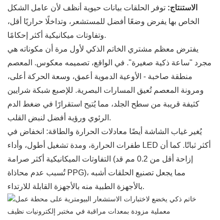
الاستنتاج:
توفر الحلقات بيانات حيوية أنظف لأن عامل الشكل
الخاص بها يفرض وضعًا أفضل للمستشعر، وتداخلًا حراريًا أقل،
وتفاوتات ميكانيكية أكثر إحكامًا.
يفترض معظم مشتري الخاتم الذكي لأول مرة أن مكوناته هي
مجرد "ساعة ذكية صغيرة". في الواقع، تصميمه معكوس. المعصم
منطقة صاخبة - الأوعية الدموية أعمق، وسعة الحركة أعلى،
ومرونة المعصم تُعيق المسارات البصرية. للإصبع شبكة شرايين
كثيفة قريبة من سطح الجلد، مما يُتيح استقرارًا في ضغط الدم
الرئوي ورؤية أفضل لنبض القلب.
يُغير غياب الشاشة أيضًا معادلات الحرارة والطاقة: انخفاض في
طفرات الحرارة، ومدة تشغيل أطول، وأداء LED أكثر ثباتًا. كما أن
التفاوتات الميكانيكية أكثر صرامة (إزاحة أقل من 0.2 مم قد
تُسبب عدم محاذاة PPG)، مما يجعل تصنيع الحلقات أشبه
بالأجهزة الطبية منه بالأجهزة القابلة للارتداء.