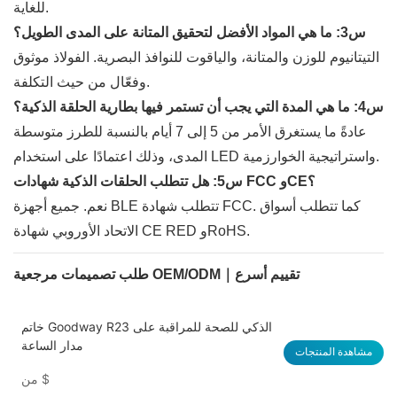
للغاية.
س3: ما هي المواد الأفضل لتحقيق المتانة على المدى الطويل؟
التيتانيوم للوزن والمتانة، والياقوت للنوافذ البصرية. الفولاذ موثوق
وفعّال من حيث التكلفة.
س4: ما هي المدة التي يجب أن تستمر فيها بطارية الحلقة الذكية؟
عادةً ما يستغرق الأمر من 5 إلى 7 أيام بالنسبة للطرز متوسطة
المدى، وذلك اعتمادًا على استخدام LED واستراتيجية الخوارزمية.
س5: هل تتطلب الحلقات الذكية شهادات FCC وCE؟
نعم. جميع أجهزة BLE تتطلب شهادة FCC. كما تتطلب أسواق
الاتحاد الأوروبي شهادة CE RED وRoHS.
طلب تصميمات مرجعية OEM/ODM｜تقييم أسرع
خاتم Goodway R23 الذكي للصحة للمراقبة على
مدار الساعة
مشاهدة المنتجات
$
من