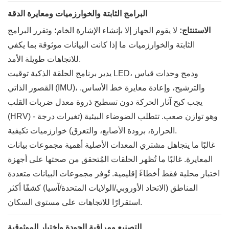
البرامج الثابتة والخوارزميات ومعايرة الدقة
الاستنتاج:
لا يقوم الجهاز إلا بإنشاء الإشارة الخام؛ وتقرر البرامج
الثابتة والخوارزميات ما إذا كانت البيانات موثوقة بما يكفي
للاتجاهات طويلة الأمد.
يدير برنامج الحلقة الذكية توقيت LED، ودمج وحدات قياس
القصور الذاتي (IMU)، والترشيح، وإعادة معايرة خط الأساس.
يجب كبح آثار الحركة دون تسطيح ذروة معدل ضربات القلب
(HRV) - وهو توازن صعب. تتطلب الضوضاء البيئية (تغيرات درجة
الحرارة، برودة الأصابع، والتعرق) خوارزميات تكيفية.
غالبًا ما يتجاهل مشتري المعدات الأصلية أهمية مجموعات بيانات
المعايرة. غالبًا ما تُظهر الحلقات المُتحقق من صحتها على أجهزة
اختبار محلية فقط أخطاءً إقليمية. تُوفر مجموعات البيانات متعددة
المناطق (الاتحاد الأوروبي/الولايات المتحدة/آسيا) كشفًا أكثر
استقرارًا للاتجاهات على مستوى السكان.
التصنيع ومراقبة الجودة واختبار الموثوقية