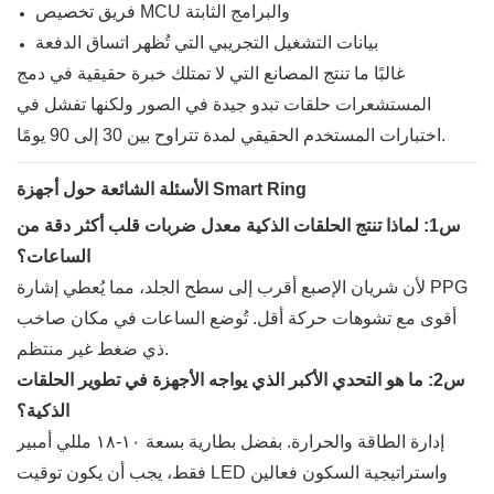
فريق تخصيص MCU والبرامج الثابتة
بيانات التشغيل التجريبي التي تُظهر اتساق الدفعة
غالبًا ما تنتج المصانع التي لا تمتلك خبرة حقيقية في دمج
المستشعرات حلقات تبدو جيدة في الصور ولكنها تفشل في
اختبارات المستخدم الحقيقي لمدة تتراوح بين 30 إلى 90 يومًا.
الأسئلة الشائعة حول أجهزة Smart Ring
س1: لماذا تنتج الحلقات الذكية معدل ضربات قلب أكثر دقة من
الساعات؟
لأن شريان الإصبع أقرب إلى سطح الجلد، مما يُعطي إشارة PPG
أقوى مع تشوهات حركة أقل. تُوضع الساعات في مكان صاخب
ذي ضغط غير منتظم.
س2: ما هو التحدي الأكبر الذي يواجه الأجهزة في تطوير الحلقات
الذكية؟
إدارة الطاقة والحرارة. بفضل بطارية بسعة ١٠-١٨ مللي أمبير
فقط، يجب أن يكون توقيت LED واستراتيجية السكون فعالين