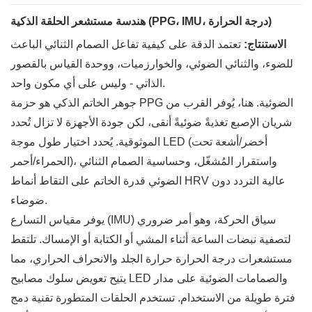
هندسة مستشعر الحلقة الذكية (PPG، IMU، درجة الحرارة)
الاستنتاج:
تعتمد الدقة على كيفية تفاعل الصمام الثنائي الباعث
للضوء، والثنائي الضوئي، والخوارزميات، ووحدة القياس بالقصور
الذاتي - وليس على أي مكون واحد.
جوهر الخاتم الذكي هو حزمة PPG الضوئية. هنا، يُوفر القرب من
شريان الإصبع تغذيةً ضوئيةً أنقى، لكن جودة الأجهزة لا تزال تُحدد
الموثوقية. يُحدد اختيار طول موجة LED (أخضر/أشعة تحت
الحمراء/أحمر)، واستقرار المُشغّل، وحساسية الصمام الثنائي
الضوئي قدرة الخاتم على التقاط أنماط HRV عالية التردد دون
ضوضاء.
يوفر مقياس التسارع (IMU) سياق الحركة، وهو أمر ضروري
لتصفية نبضات الساعة أثناء المشي أو الكتابة أو الإمساك. تلتقط
مستشعرات درجة الحرارة حرارة الجلد والانحراف الحراري، مما
يتيح تعويض سلوك مصابيح LED والصمامات الضوئية على مدار
فترة طويلة من الاستخدام. تستخدم الحلقات المتطورة تقنية دمج