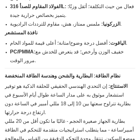
فعال من حيث التكلفة؛ أثقل وزنًا؛
الفولاذ المقاوم للصدأ 316L:
يتميز بخصائص حرارية جيدة.
ملمس ممتاز، هش، مقاوم للترددات الراديوية.
الزركونيا:
نافذة المستشعر
أفضل درجة وضوح/متانة؛ أعلى قيمة للمواد الخام.
الياقوت:
خفيف الوزن وأرخص؛ قد يتعرض للخدش مع
PC/PMMA:
مرور الوقت.
نظام الطاقة: البطارية والشحن وهندسة الطاقة المنخفضة
الاستنتاج:
إن التحدي الهندسي الحقيقي للحلقة الذكية هو توفير
استشعار موثوق به على مدار الساعة طوال أيام الأسبوع في
بطارية تتراوح سعتها بين 10 إلى 18 مللي أمبير في الساعة دون
ارتفاع درجة حرارتها.
بطارية الجهاز صغيرة الحجم - غالبًا ما تكون أقل من 20 مللي
أمبير/ساعة - مما يتطلب استراتيجيات متقدمة للتحكم في الطاقة
ووضع السكون. تنتقل وحدة التحكم الدقيقة بين القياس والمعالجة