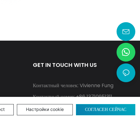
GET IN TOUCH WITH US
Контактный человек: Vivienne Fung
Контактный номер: +86 13710951311
Электронная почта:
СОГЛАСЕН СЕЙЧАС
ect
Настройки cookie
info@goodwaytechs.com
WhatsApp: +86 13710951311