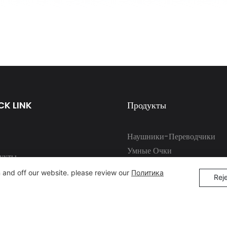
CK LINK
Продукты
Наушники-Переводчики
Умные Очки
укты
Умные Кольца
 and off our website. please review our
Политика
видуальные услуги
Rej
ы
сти