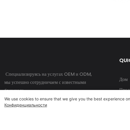
QUI
Специализируясь на услугах OEM и ODM,
Дом
мы успешно сотрудничаем с известными
Прод
брендами.
We use cookies to ensure that we give you the best experience on
Инди
Конфиденциальности
Чехл
Ново