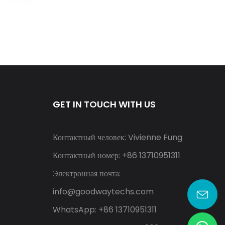
GET IN TOUCH WITH US
Контактный человек: Vivienne Fung
Контактный номер: +86 13710951311
Электронная почта:
info@goodwaytechs.com
WhatsApp: +86 13710951311