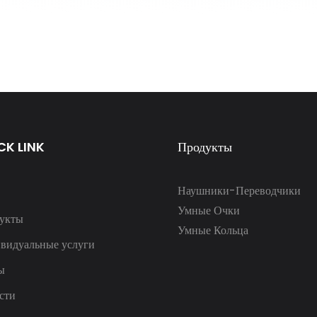
CK LINK
Продукты
Наушники-Переводчики
Умные Очки
укты
Умные Кольца
видуальные услуги
ы
сти