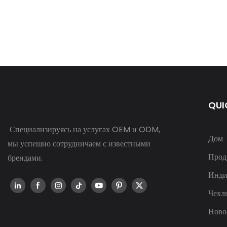
QUI
Специализируясь на услугах OEM и ODM,
Дом
мы успешно сотрудничаем с известными
Прод
брендами.
Инди
Чехл
Ново