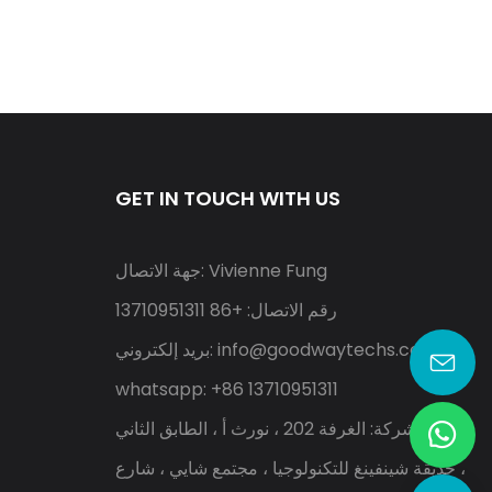
GET IN TOUCH WITH US
جهة الاتصال: Vivienne Fung
رقم الاتصال: +86 13710951311
info@goodwaytechs.com
بريد إلكتروني:
whatsapp: +86 13710951311
عنوان الشركة: الغرفة 202 ، نورث أ ، الطابق الثاني
، حديقة شينفينغ للتكنولوجيا ، مجتمع شايي ، شارع